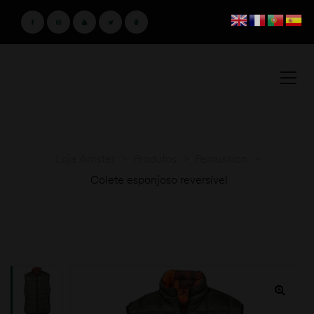
Loja Amster
>
Produtos
>
Percussion
>
Colete esponjoso reversível