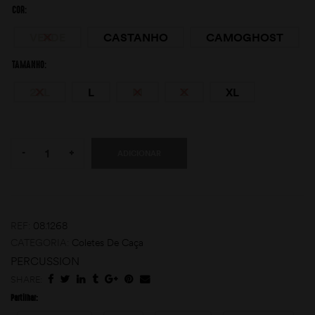
COR
VERDE
CASTANHO
CAMOGHOST
TAMANHO
2XL
L
M
S
XL
Quantity:
moções
-
+
ADICIONAR
REF:
08.1268
CATEGORIA:
Coletes De Caça
PERCUSSION
SHARE:
Partilhar: