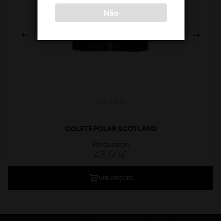
Não
COLETE POLAR SCOTLAND
Percussion
43,50
€
VER OPÇÕES