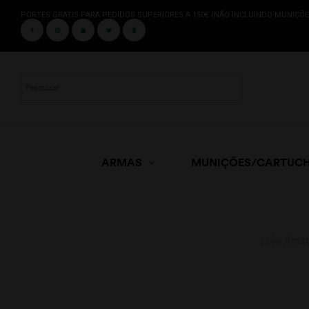
PORTES GRATIS PARA PEDIDOS SUPERIORES A 150€ (NÃO INCLUINDO MUNIÇÕE
ARMAS
MUNIÇÕES/CARTUC
Loja Amst