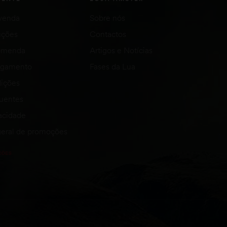
venda
Sobre nós
uções
Contactos
comenda
Artigos e Notícias
agamento
Fases da Lua
ições
quentes
vacidade
eral de promoções