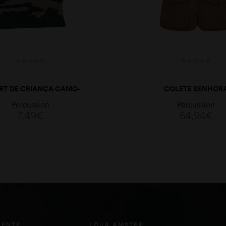
IRT DE CRIANÇA CAMO-
COLETE SENHOR
Percussion
Percussion
7,49
€
64,94
€
VER OPÇÕES
VER OPÇÕES
IENTE
LOJA AMSTER