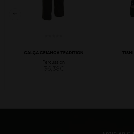
CALÇA CRIANÇA TRADITION
TISH
Percussion
36,38
€
VER OPÇÕES
APOIO AO CL