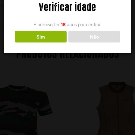
Verificar idade
 preferência a frio ou a uma temperatura não superior a 30º.
É preciso ter
18
anos para entrar.
Sim
Não
PRODUTOS RELACIONADOS