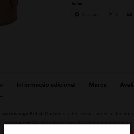
Partilhar:
Facebook
X
ão
Informação adicional
Marca
Avali
tipo losango British Cotton
com tecido exterior Poliéster. Forro
 com zíper. Fecho central com zíper. Gola interna em camurci