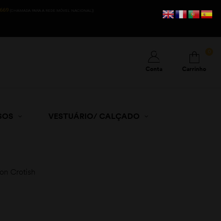
669
(CHAMADA PARA A REDE MÓVEL NACIONAL))
0
Conta
Carrinho
SOS
VESTUÁRIO/ CALÇADO
ton Crotish