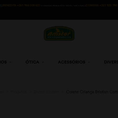
BENEDITA +351 966 508 623
COIMBRA +351 925 780 
S)
(CHAMADA PARA A REDE MÓVEL NACIONAL))
HOS
ÓTICA
ACESSÓRIOS
DIVER
er
>
Produtos
>
British Cotton
>
Colete Criança Bristish Cot