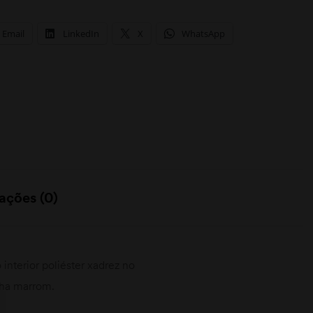
Email
LinkedIn
X
WhatsApp
ações (0)
 interior poliéster xadrez no
nha marrom.