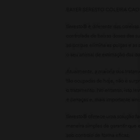
BAYER SERESTO COLEIRA CAO
Seresto® é diferente das coleiras
controlada de baixas doses das s
só porque elimina as pulgas e as
o seu animal de estimação das do
Atualmente, a maioria dos tratame
tão ocupadas de hoje, não é surp
o tratamento. No entanto, isto le
e carraças e, mais importante ain
Seresto® oferece uma solução fá
maneira simples de garantir que 
sob controlo de forma eficaz.