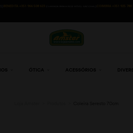
BENEDITA +351 966 508 623
COIMBRA +351 925 780 
S)
(CHAMADA PARA A REDE MÓVEL NACIONAL))
HOS
ÓTICA
ACESSÓRIOS
DIVER
Loja Amster
>
Produtos
>
Coleira Seresto 70cm