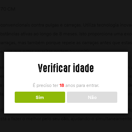
 70 CM
 convencionais contra pulgas e carraças. Utiliza tecnologia inov
ubstâncias ativas ao longo de 8 meses. Isto proporciona uma exc
 carraças, mas também porque repele as carraças antes que esta
enças que estes parasitas podem transmitir.
Verificar idade
ntos contra pulgas e carraças requer aplicações mensais. Com as
reendente que muitas pessoas tenham dificuldade em lembrar-s
va a que muitas vezes os cães não estejam protegidos contra o 
É preciso ter
18
anos para entrar.
da, que não estejam protegidos contra as doenças que estes para
Sim
Não
cil para este problema, proporcionando até 8 meses de proteçã
está a fazer o melhor pelo seu cão, ajudando-o simultaneamente 