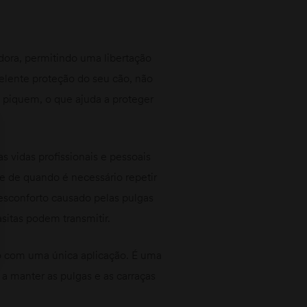
adora, permitindo uma libertação
elente proteção do seu cão, não
s piquem, o que ajuda a proteger
 vidas profissionais e pessoais
e de quando é necessário repetir
desconforto causado pelas pulgas
sitas podem transmitir.
o com uma única aplicação. É uma
a manter as pulgas e as carraças