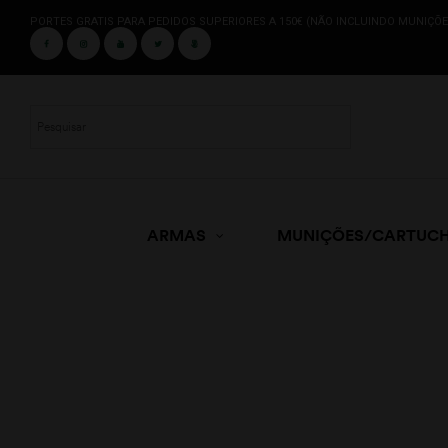
PORTES GRATIS PARA PEDIDOS SUPERIORES A 150€ (NÃO INCLUINDO MUNIÇÕE
ARMAS
MUNIÇÕES/CARTUC