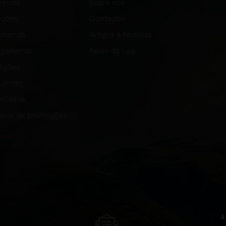
venda
Sobre nós
uções
Contactos
comenda
Artigos e Notícias
agamento
Fases da Lua
ições
quentes
vacidade
eral de promoções
S