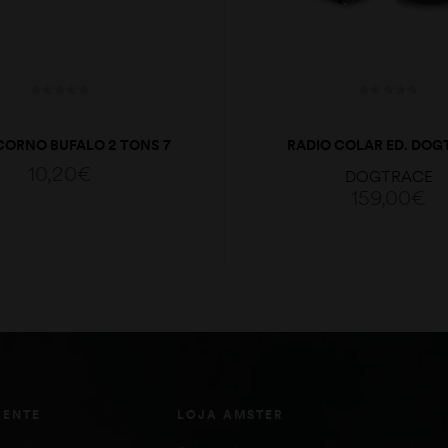
CORNO BUFALO 2 TONS 7
RADIO COLAR ED. DOG
CM
CONTROL 400
10,20
€
DOGTRACE
159,00
€
ADICIONAR
ADICIONAR
IENTE
LOJA AMSTER