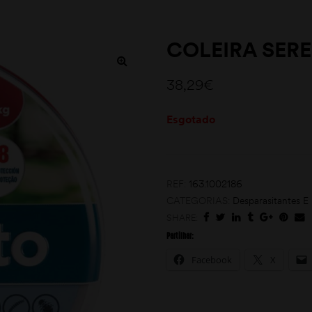
COLEIRA SER
38,29
€
Esgotado
REF:
163.1002186
CATEGORIAS:
Desparasitantes E
SHARE:
Partilhar:
Facebook
X