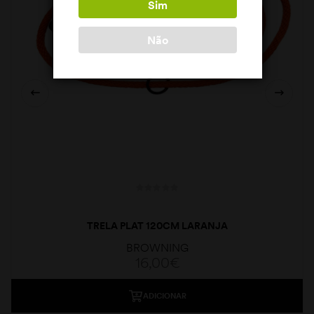
Sim
Não
TRELA PLAT 120CM LARANJA
BROWNING
16,00
€
ADICIONAR