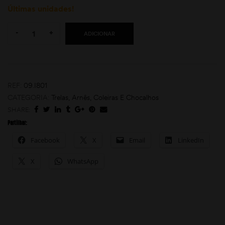
Últimas unidades!
Quantity:
-
+
ADICIONAR
REF:
09.I801
CATEGORIA:
Trelas, Arnês, Coleiras E Chocalhos
moções
SHARE:
Partilhar:
Facebook
X
Email
LinkedIn
X
WhatsApp