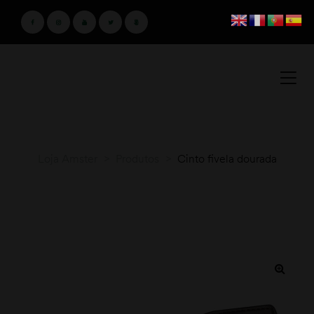
Loja Amster
>
Produtos
>
Cinto fivela dourada