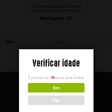
Informação adicional
Avaliações (0)
Peso
0,1 kg
Verificar idade
É preciso ter
18
anos para entrar.
Sim
Não