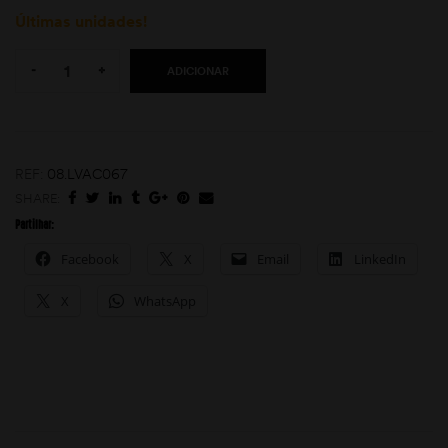
Últimas unidades!
Quantity:
-
+
ADICIONAR
REF:
08.LVAC067
SHARE:
moções
Partilhar:
Facebook
X
Email
LinkedIn
X
WhatsApp