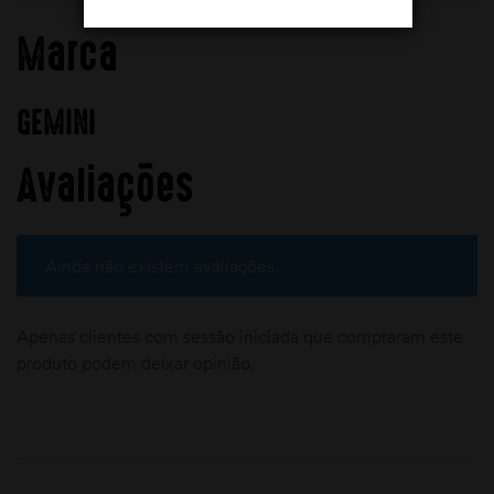
Marca
GEMINI
Avaliações
Ainda não existem avaliações.
Apenas clientes com sessão iniciada que compraram este
produto podem deixar opinião.