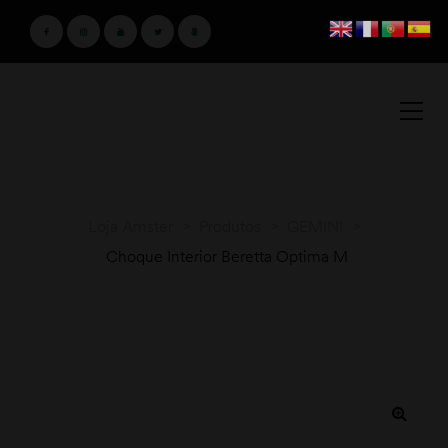
Loja Amster
>
Produtos
>
GEMINI
>
Choque Interior Beretta Optima M