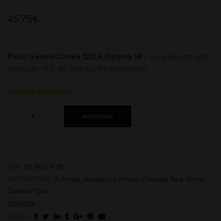
45,75
€
Flush Gemini Choke 12GA Optima M
– para Beretta com
almas de 18.6 de caça ou tiro desportivo
Últimas unidades!
moções
Quantity:
-
+
ADICIONAR
REF:
115.PBO-F-181
CATEGORIAS:
2 Armas
,
Acessórios Armas
,
Choques Para Armas
,
Optima/ Crio
GEMINI
SHARE: