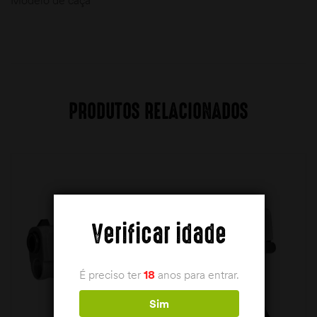
Modelo de caça
PRODUTOS RELACIONADOS
Verificar idade
É preciso ter
18
anos para entrar.
Sim