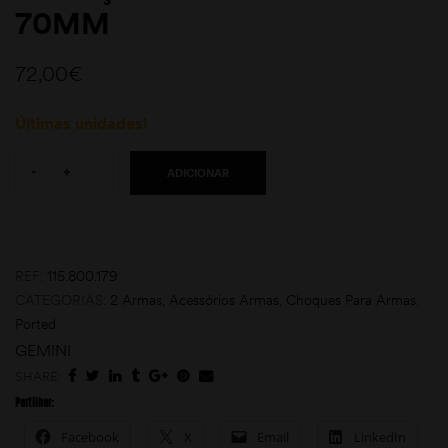
70MM
72,00
€
Últimas unidades!
Quantity:
-
+
ADICIONAR
moções
REF:
115.800.179
CATEGORIAS:
2 Armas
,
Acessórios Armas
,
Choques Para Armas
,
Ported
GEMINI
SHARE:
Partilhar:
Facebook
X
Email
LinkedIn