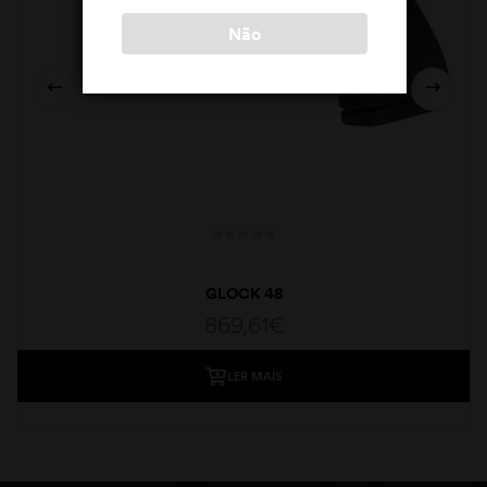
Não
GLOCK 48
869,61
€
LER MAIS