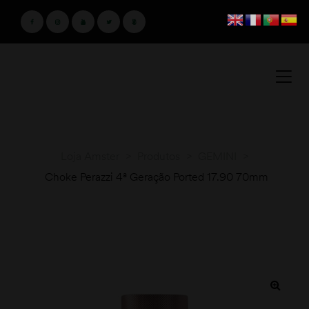
Loja Amster
>
Produtos
>
GEMINI
>
Choke Perazzi 4ª Geração Ported 17.90 70mm