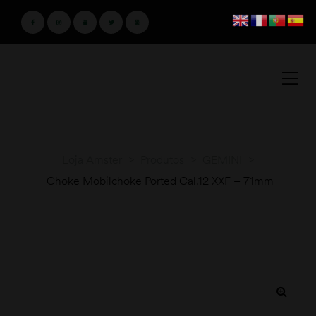
Loja Amster
>
Produtos
>
GEMINI
>
Choke Mobilchoke Ported Cal.12 XXF – 71mm