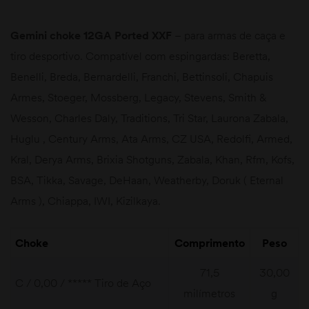
Gemini choke 12GA Ported XXF
– para armas de caça e
tiro desportivo. Compatível com espingardas: Beretta,
Benelli, Breda, Bernardelli, Franchi, Bettinsoli, Chapuis
Armes, Stoeger, Mossberg, Legacy, Stevens, Smith &
Wesson, Charles Daly, Traditions, Tri Star, Laurona Zabala,
Huglu , Century Arms, Ata Arms, CZ USA, Redolfi, Armed,
Kral, Derya Arms, Brixia Shotguns, Zabala, Khan, Rfm, Kofs,
BSA, Tikka, Savage, DeHaan, Weatherby, Doruk ( Eternal
Arms ), Chiappa, IWI, Kizilkaya.
Choke
Comprimento
Peso
71,5
30,00
C / 0,00 / ***** Tiro de Aço
milímetros
g