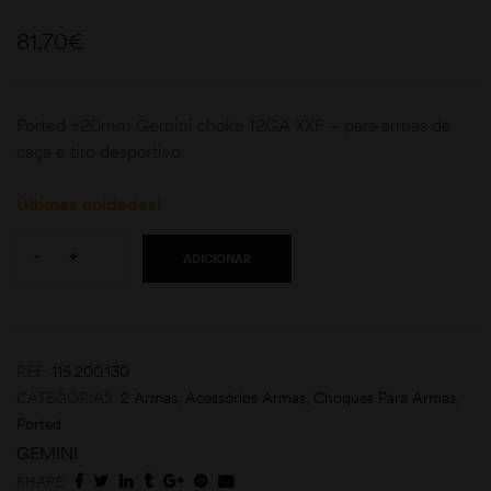
81,70
€
Ported +20mm Gemini choke 12GA XXF – para armas de
caça e tiro desportivo.
Últimas unidades!
moções
Quantity:
-
+
ADICIONAR
REF:
115.200.130
CATEGORIAS:
2 Armas
,
Acessórios Armas
,
Choques Para Armas
,
Ported
GEMINI
SHARE: