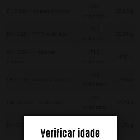
71,5
F / 0,89 / * Apenas Chumbo
38,95 g
milímetros
71,5
IC / 0,25 / **** Tiro de Aço
32,95 g
milímetros
IM / 0,64 / ** Apenas
71,5
36,10 g
Chumbo
milímetros
71,5
LF / 0,76 / Apenas Chumbo
37,65 g
milímetros
71,5
LM / 0,38 / Tiro de Aço
33,20 g
milímetros
71,5
M / 0,51 / *** Tiro de Aço
34,35 g
milímetros
Verificar idade