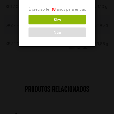
71,5
SK1 / 0,13 / Tiro de Aço
31,10 g
É preciso ter
18
anos para entrar.
milímetros
Sim
71,5
SK2 / – 0,30 / Tiro de Aço
31.45 g
milímetros
Não
71,5
XF / 1.02 / Apenas Chumbo
39,85 g
milímetros
PRODUTOS RELACIONADOS