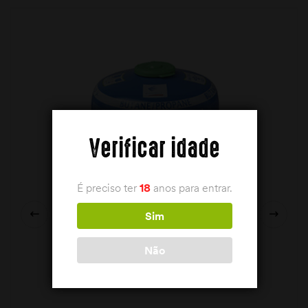
Verificar idade
É preciso ter
18
anos para entrar.
Sim
Não