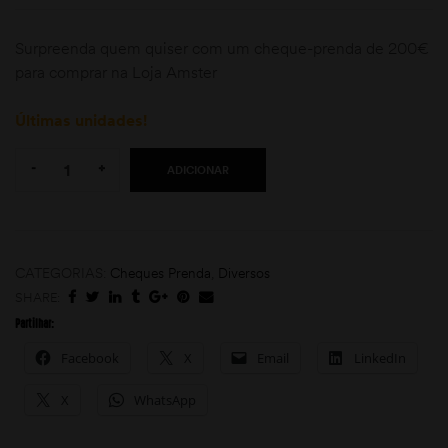
Surpreenda quem quiser com um cheque-prenda de 200€
para comprar na Loja Amster
Últimas unidades!
Quantity:
-
+
ADICIONAR
moções
CATEGORIAS:
Cheques Prenda
,
Diversos
SHARE:
Partilhar:
Facebook
X
Email
LinkedIn
X
WhatsApp