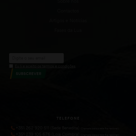
Sobre nós
Contactos
Artigos e Notícias
Fases da Lua
Eu li e aceito os termos e condições
SUBSCREVER
TELEFONE
+351 262 920 511 (Sede Benedita)
(Chamada para a rede fixa nacional))
+351 239 105 676 (Loja Coimbra)
(Chamada para a rede fixa nacional))