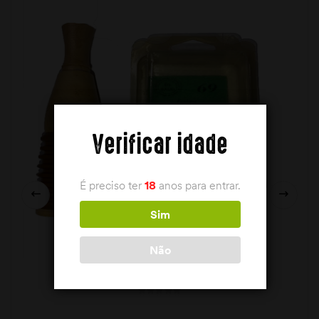
Verificar idade
É preciso ter
18
anos para entrar.
Sim
Não