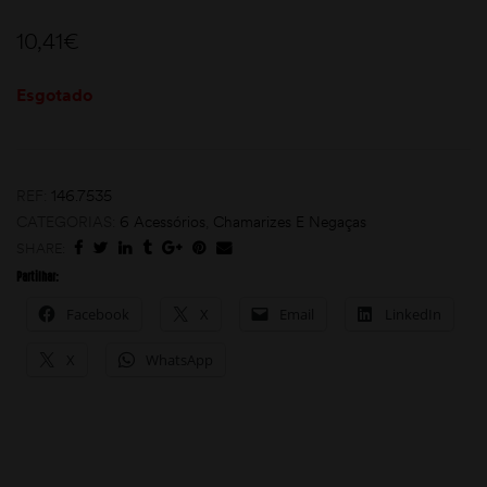
10,41
€
Esgotado
REF:
146.7535
moções
CATEGORIAS:
6 Acessórios
,
Chamarizes E Negaças
SHARE:
Partilhar:
Facebook
X
Email
LinkedIn
X
WhatsApp