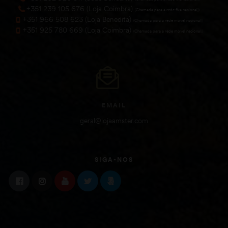
+351 239 105 676 (Loja Coimbra)
(Chamada para a rede fixa nacional))
+351 966 508 623 (Loja Benedita)
(Chamada para a rede móvel nacional))
+351 925 780 669 (Loja Coimbra)
(Chamada para a rede móvel nacional))
EMAIL
geral@lojaamster.com
SIGA-NOS