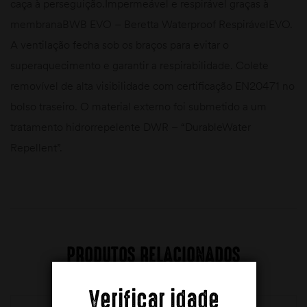
caça à perseguição.Impermeável e respirável graças à
membranaBWB EVO – Beretta Waterproof RespirávelEVO.
A ventilação fecha sob os braços para evitar o
superaquecimento e garantir a respirabilidade. Colete
removível de alta visibilidade com certificação EN20471 no
bolso traseiro. O material externo foi submetido a um
tratamento hidrorrepelente DWR – “DurableWater
Repellent”.
PRODUTOS RELACIONADOS
Verificar idade