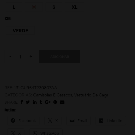
L
M
S
XL
COR
VERDE
Quantity:
-
+
ADICIONAR
moções
REF:
131.GU954T230807AA
CATEGORIAS:
Camisolas E Casacos
,
Vestuário De Caça
SHARE:
Partilhar:
Facebook
X
Email
LinkedIn
X
WhatsApp