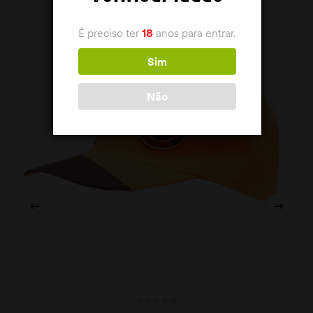
É preciso ter
18
anos para entrar.
Sim
Não