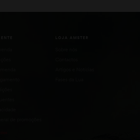
IENTE
LOJA AMSTER
venda
Sobre nós
uções
Contactos
comenda
Artigos e Notícias
agamento
Fases da Lua
ições
quentes
vacidade
eral de promoções