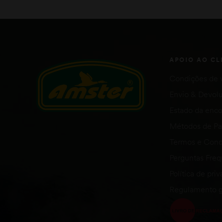
APOIO AO CL
Condições de 
Envio & Devol
Estado da en
Métodos de P
Termos e Cond
Perguntas Fre
Política de pri
Regulamento g