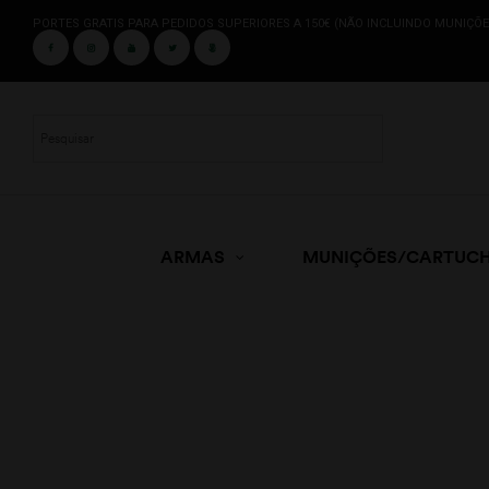
PORTES GRATIS PARA PEDIDOS SUPERIORES A 150€ (NÃO INCLUINDO MUNIÇÕE
ARMAS
MUNIÇÕES/CARTUC