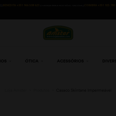
BENEDITA +351 966 508 623
COIMBRA +351 925 780 
S)
(CHAMADA PARA A REDE MÓVEL NACIONAL))
HOS
ÓTICA
ACESSÓRIOS
DIVER
Loja Amster
>
Produtos
>
Casaco Skintane Impermeável