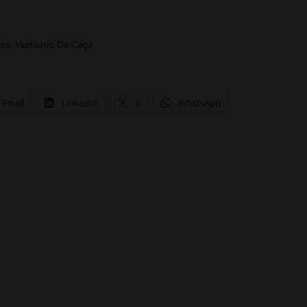
cos
,
Vestuário De Caça
Email
LinkedIn
X
WhatsApp