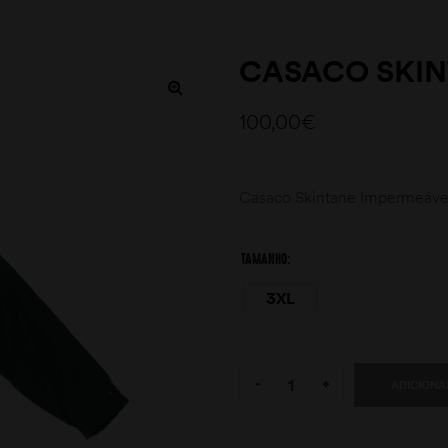
CASACO SKIN
100,00
€
Casaco Skintane Impermeável
TAMANHO
3XL
Quantity:
-
+
ADICIONA