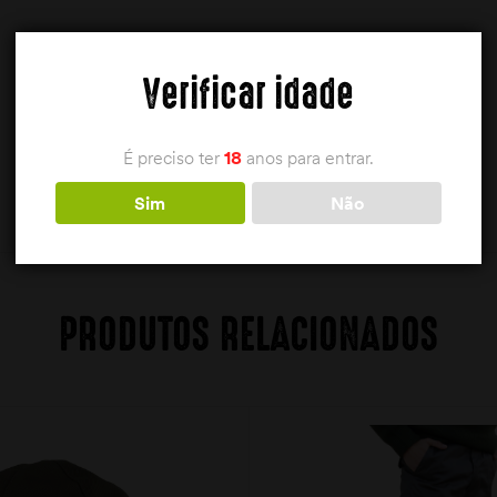
Verificar idade
É preciso ter
18
anos para entrar.
Sim
Não
PRODUTOS RELACIONADOS