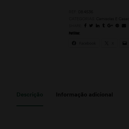
REF:
08.4536
CATEGORIAS:
Camisolas E Casa
SHARE:
Partilhar:
Facebook
X
Descrição
Informação adicional