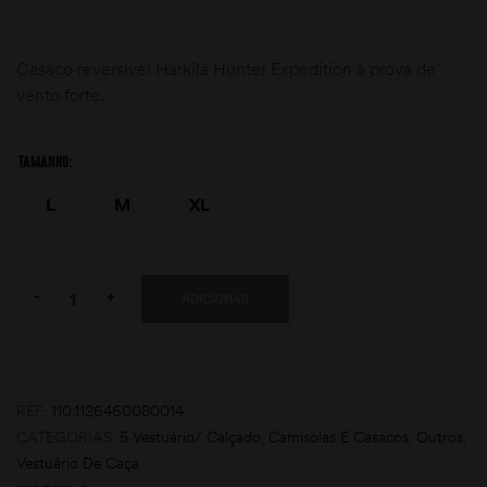
Casaco reversível Harkila Hunter Expedition à prova de
vento forte.
TAMANHO
L
M
XL
moções
Quantity:
-
+
ADICIONAR
REF:
110.1126460080014
CATEGORIAS:
5 Vestuário/ Calçado
,
Camisolas E Casacos
,
Outros
,
Vestuário De Caça