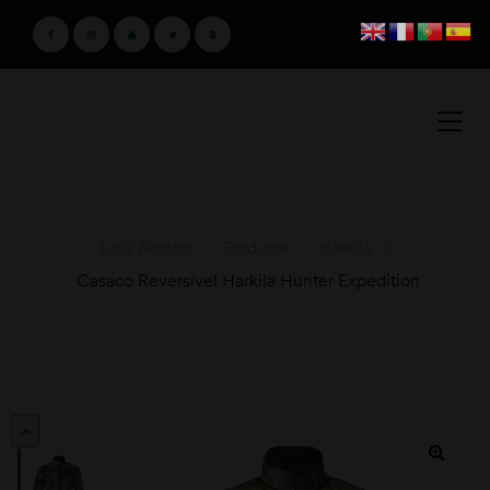
Loja Amster
>
Produtos
>
Harkila
>
Casaco Reversível Harkila Hunter Expedition