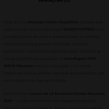
Parte da linha
Mountain Hunter Expedition
, faz parte este
casaco versátil possui a tecnologia
WINDSTOPPER®
para
proteção à prova de vento e respirabilidade. A superfície
silenciosa escovada garante furtividade durante a
perseguição. Inclui bolsos duplos para rádio, um bolso de
manga e orifícios para o polegar. A
camuflagem AXIS
MSP® Mountain
melhora a ocultação. Com tecido
totalmente elástico, oferece liberdade de movimentos para
vários cenários de caça na montanha.
Experimente o
casaco de Lã Reversível Kamko Mountain
WSP
– o mais novo membro da nossa renomada linha
Mountain Hunter Expedition. Permite que você se adapte