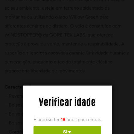
ao seu ambiente, esteja em terreno acidentado da
montanha ou utilizando o lado Willow Green para
diferentes cenários de disparo. O velo é construído com
WINDSTOPPER® da GORE-TEX LABS, que oferece
proteção à prova de vento, mantendo a respirabilidade. A
superfície silenciosa escovada garante furtividade durante a
perseguição, enquanto o tecido totalmente elástico
proporciona liberdade de movimentos.
Características:
– Reversível
Verificar idade
– Bolsos duplos de rádio
– Bolso da manga
É preciso ter
18
anos para entrar.
– Bolsos laterais
Sim
– Cordão na bainha inferior