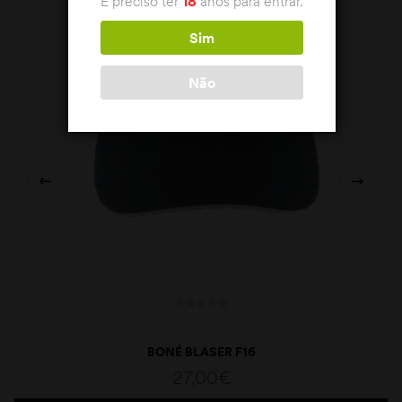
É preciso ter
18
anos para entrar.
Sim
Não
BONÉ BLASER F16
27,00
€