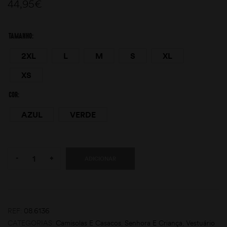
44,95
€
TAMANHO
2XL
L
M
S
XL
XS
COR
moções
AZUL
VERDE
Quantity:
-
+
ADICIONAR
REF:
08.6136
CATEGORIAS:
Camisolas E Casacos
,
Senhora E Criança
,
Vestuário