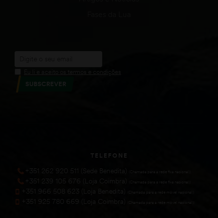
Fases da Lua
Eu li e aceito os termos e condições
SUBSCREVER
TELEFONE
+351 262 920 511 (Sede Benedita)
(Chamada para a rede fixa nacional))
+351 239 105 676 (Loja Coimbra)
(Chamada para a rede fixa nacional))
+351 966 508 623 (Loja Benedita)
(Chamada para a rede móvel nacional))
+351 925 780 669 (Loja Coimbra)
(Chamada para a rede móvel nacional))