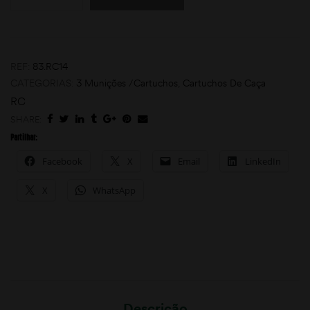
REF:
83.RC14
CATEGORIAS:
3 Munições /Cartuchos
,
Cartuchos De Caça
RC
SHARE:
Partilhar:
Facebook
X
Email
LinkedIn
X
WhatsApp
Descrição