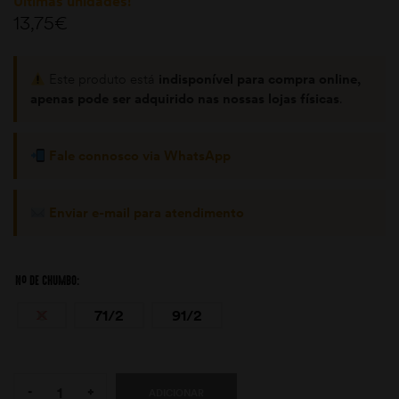
Últimas unidades!
13,75
€
Este produto está
indisponível para compra online,
apenas pode ser adquirido nas nossas lojas físicas
.
Fale connosco via WhatsApp
moções
Enviar e-mail para atendimento
Nº DE CHUMBO
6
71/2
91/2
Quantity:
-
+
ADICIONAR