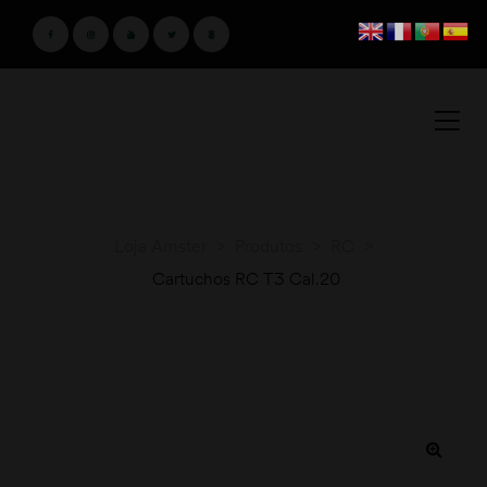
Loja Amster
>
Produtos
>
RC
>
Cartuchos RC T3 Cal.20