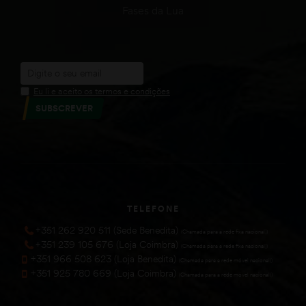
Fases da Lua
Eu li e aceito os termos e condições
SUBSCREVER
TELEFONE
+351 262 920 511 (Sede Benedita)
(Chamada para a rede fixa nacional))
+351 239 105 676 (Loja Coimbra)
(Chamada para a rede fixa nacional))
+351 966 508 623 (Loja Benedita)
(Chamada para a rede móvel nacional))
+351 925 780 669 (Loja Coimbra)
(Chamada para a rede móvel nacional))