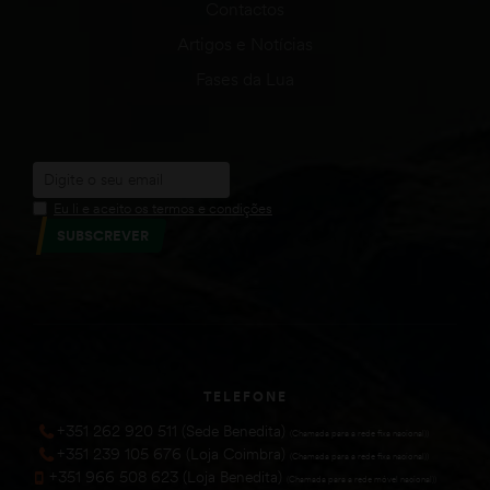
Contactos
Artigos e Notícias
Fases da Lua
Eu li e aceito os termos e condições
SUBSCREVER
TELEFONE
+351 262 920 511 (Sede Benedita)
(Chamada para a rede fixa nacional))
+351 239 105 676 (Loja Coimbra)
(Chamada para a rede fixa nacional))
+351 966 508 623 (Loja Benedita)
(Chamada para a rede móvel nacional))