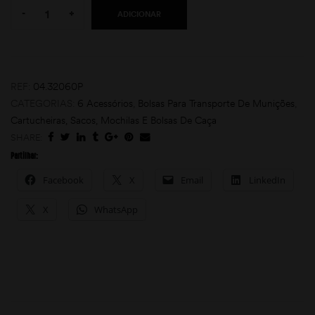
-
+
ADICIONAR
REF:
04.32060P
CATEGORIAS:
6 Acessórios
,
Bolsas Para Transporte De Munições
,
Cartucheiras, Sacos, Mochilas E Bolsas De Caça
SHARE:
moções
Partilhar:
Facebook
X
Email
LinkedIn
X
WhatsApp