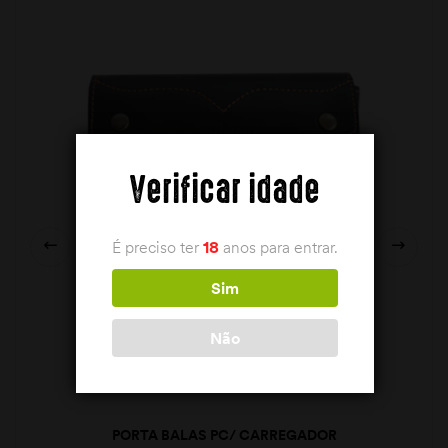
Verificar idade
É preciso ter
18
anos para entrar.
Sim
Não
PORTA BALAS PC/ CARREGADOR