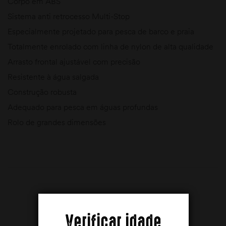
Corpo em
ABS
Sistema anti retrocesso Multi-Stop
Especialmente projetado para pesca de barco e praia
Totalmente enrolado com linha de nylon de alta qualidade
Arrasto frontal ajustável com precisão
Resistente à água salgada
Construção robusta
Adequado para pesca em águas profundas
Rolo de grandes dimensões
PRODUTOS RELACIONADOS
Verificar idade