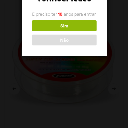
É preciso ter
18
anos para entrar.
Sim
Não