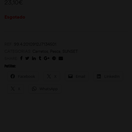
23,10
€
Esgotado
REF:
99.4.2010912J7134501
CATEGORIAS:
Carretos
,
Pesca
,
SUNSET
SHARE:
moções
Partilhar:
Facebook
X
Email
LinkedIn
X
WhatsApp