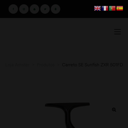
Loja Amster
>
Produtos
>
Carreto SE Sunfish ZXR 501FD