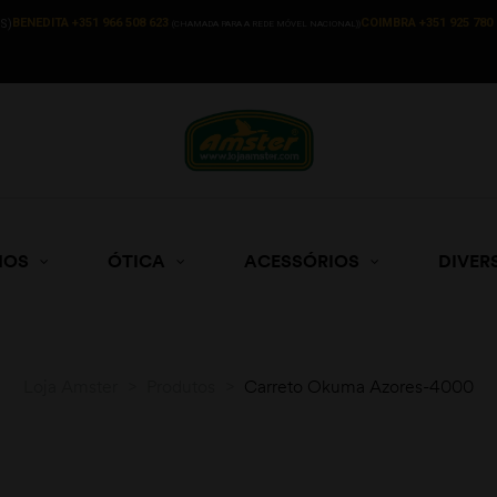
BENEDITA +351 966 508 623
COIMBRA +351 925 780 
S)
(CHAMADA PARA A REDE MÓVEL NACIONAL))
HOS
ÓTICA
ACESSÓRIOS
DIVER
Loja Amster
>
Produtos
>
Carreto Okuma Azores-4000