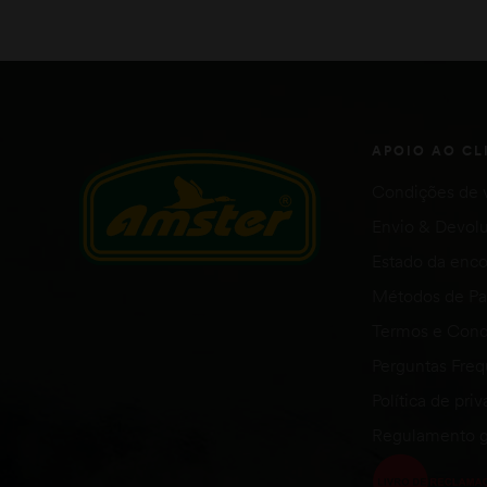
ADICIONAR
APOIO AO CL
Condições de 
Envio & Devol
Estado da en
Métodos de P
Termos e Cond
Perguntas Fre
Política de pri
Regulamento g