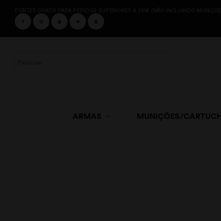
PORTES GRATIS PARA PEDIDOS SUPERIORES A 150€ (NÃO INCLUINDO MUNIÇÕE
ARMAS
MUNIÇÕES/CARTUC