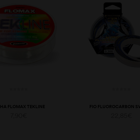
NHA FLOMAX TEKLINE
FIO FLUOROCARBON S
0.18MM/150MT
050*0.330
7,90
€
22,85
€