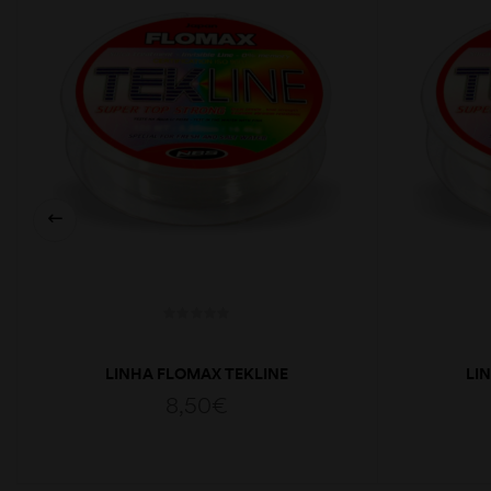
LINHA FLOMAX TEKLINE
LI
0.41MM/150MT
8,50
€