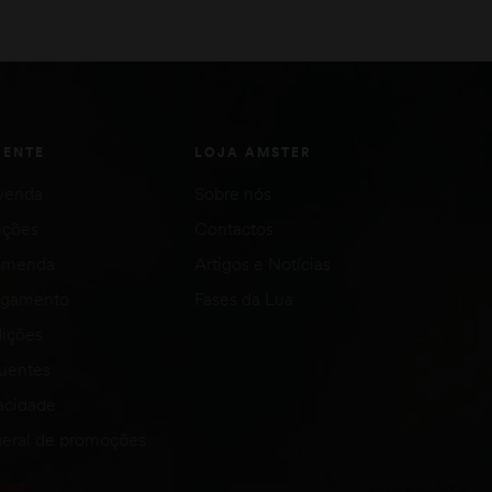
ADICIONAR
ADICIONAR
IENTE
LOJA AMSTER
venda
Sobre nós
uções
Contactos
comenda
Artigos e Notícias
agamento
Fases da Lua
ições
quentes
vacidade
eral de promoções