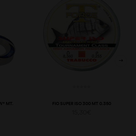
W* MT.
FIO SUPER ISO 300 MT 0.350
15,30
€