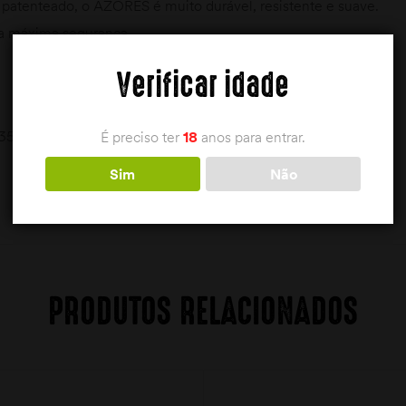
 patenteado, o AZORES é muito durável, resistente e suave.
ara máxima segurança
Verificar idade
0.35/135,0.40/105 mm
É preciso ter
18
anos para entrar.
Sim
Não
PRODUTOS RELACIONADOS