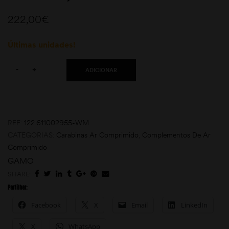
222,00
€
Últimas unidades!
Quantity:
-
+
ADICIONAR
moções
REF:
122.611002955-WM
CATEGORIAS:
Carabinas Ar Comprimido
,
Complementos De Ar
Comprimido
GAMO
SHARE:
Partilhar:
Facebook
X
Email
LinkedIn
X
WhatsApp