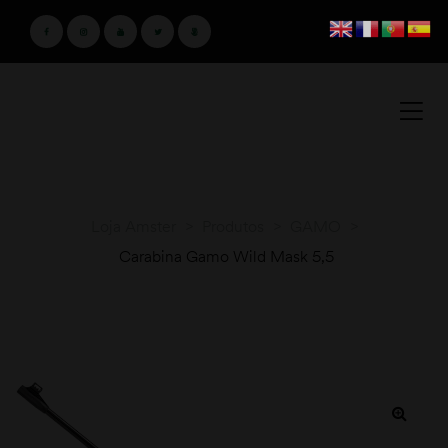
Loja Amster
>
Produtos
>
GAMO
>
Carabina Gamo Wild Mask 5,5