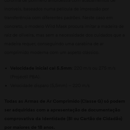
coronha de polímero ambidestra com acabamentos de
incríveis, baseados numa película de impressão por
transferência com diferentes padrões. Neste caso em
concreto, o modelo Wild Mask procura imitar a madeira de
raiz de oliveira, mas sem a necessidade dos cuidados que a
madeira requer, conseguindo uma carabina de ar
comprimido moderna com um aspeto clássico.
Velocidade inicial cal 5.5mm
: 220 m/s ou 275 m/s
(Projéctil PBA).
Velocidade disparo (5,5mm) – 220 m/s
Todas as Armas de Ar Comprimido (Classe G) só podem
ser adquiridas com a apresentação de documentação
comprovativa da Identidade (BI ou Cartão de Cidadão)
por maiores de 18 anos.