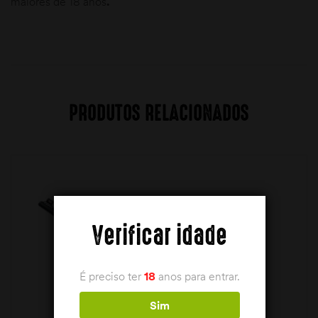
maiores de 18 anos
.
PRODUTOS RELACIONADOS
Verificar idade
É preciso ter
18
anos para entrar.
Sim