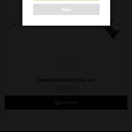
Não
DIANA PANTHER 31 CAL. 4,5
340,00
€
ADICIONAR