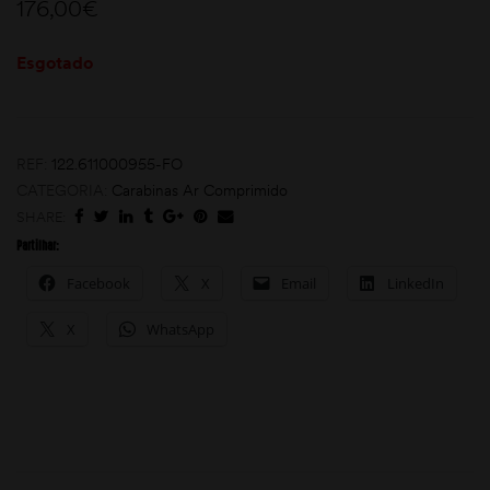
176,00
€
Esgotado
REF:
122.611000955-FO
CATEGORIA:
Carabinas Ar Comprimido
SHARE:
moções
Partilhar:
Facebook
X
Email
LinkedIn
X
WhatsApp