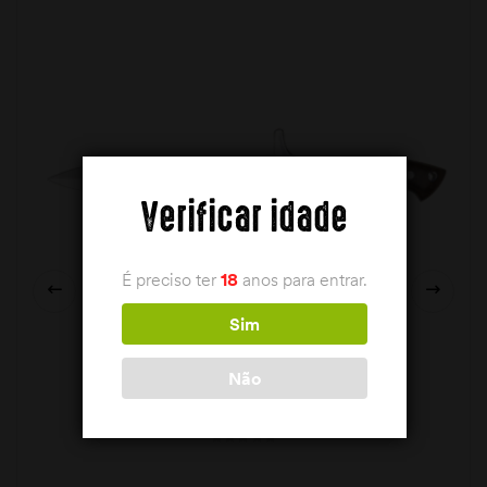
Verificar idade
É preciso ter
18
anos para entrar.
Sim
Não