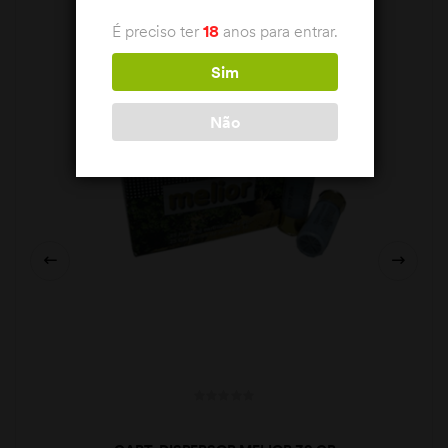
É preciso ter
18
anos para entrar.
Sim
Não