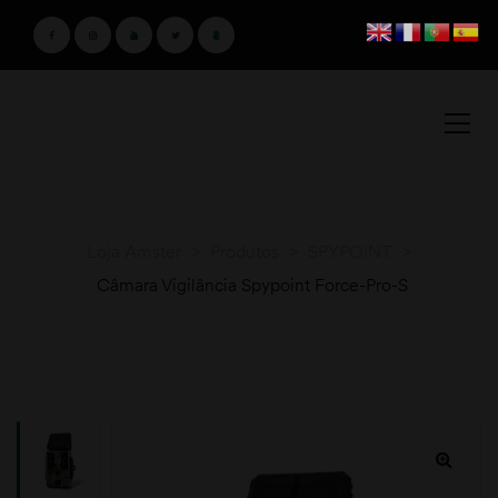
Loja Amster
>
Produtos
>
SPYPOINT
>
Câmara Vigilância Spypoint Force-Pro-S