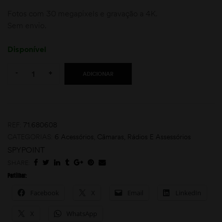
Fotos com 30 megapixels e gravação a 4K.
Sem envio.
Disponível
Quantity:
-
+
ADICIONAR
moções
REF:
71.680608
CATEGORIAS:
6 Acessórios
,
Câmaras, Rádios E Assessórios
SPYPOINT
SHARE:
Partilhar:
Facebook
X
Email
LinkedIn
X
WhatsApp