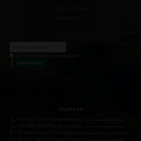
Artigos e Notícias
Fases da Lua
Eu li e aceito os termos e condições
SUBSCREVER
TELEFONE
+351 262 920 511 (Sede Benedita)
(Chamada para a rede fixa nacional))
+351 239 105 676 (Loja Coimbra)
(Chamada para a rede fixa nacional))
+351 966 508 623 (Loja Benedita)
(Chamada para a rede móvel nacional))
+351 925 780 669 (Loja Coimbra)
(Chamada para a rede móvel nacional))