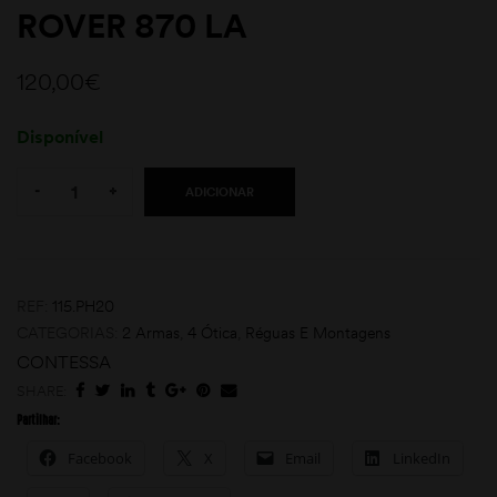
ROVER 870 LA
120,00
€
Disponível
Quantity:
-
+
ADICIONAR
moções
REF:
115.PH20
CATEGORIAS:
2 Armas
,
4 Ótica
,
Réguas E Montagens
CONTESSA
SHARE:
Partilhar:
Facebook
X
Email
LinkedIn