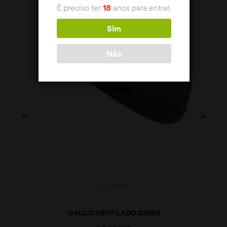
É preciso ter
18
anos para entrar.
Sim
Não
CALÇO VENTILADO 22MM