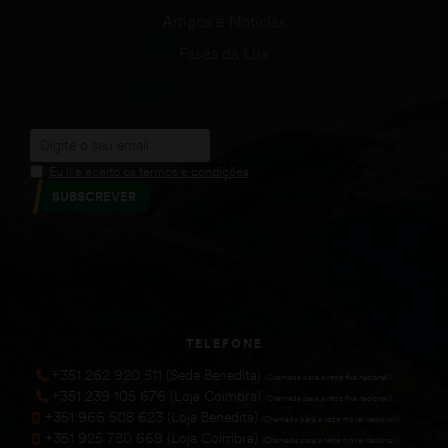
Artigos e Notícias
Fases da Lua
Eu li e aceito os termos e condições
SUBSCREVER
TELEFONE
+351 262 920 511 (Sede Benedita)
(Chamada para a rede fixa nacional))
+351 239 105 676 (Loja Coimbra)
(Chamada para a rede fixa nacional))
+351 966 508 623 (Loja Benedita)
(Chamada para a rede móvel nacional))
+351 925 780 669 (Loja Coimbra)
(Chamada para a rede móvel nacional))