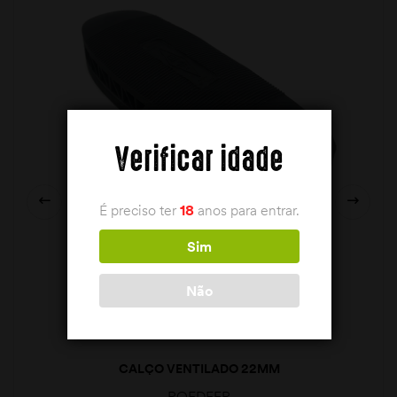
Verificar idade
É preciso ter
18
anos para entrar.
Sim
Não
CALÇO VENTILADO 22MM
ROEDEER