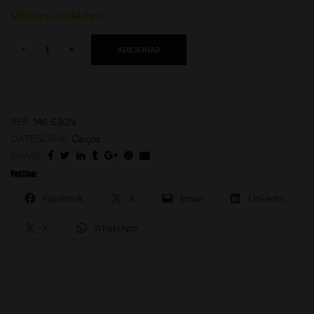
Últimas unidades!
Quantity:
-
+
ADICIONAR
REF:
146.630N
CATEGORIA:
Calços
moções
SHARE:
Partilhar:
Facebook
X
Email
LinkedIn
X
WhatsApp