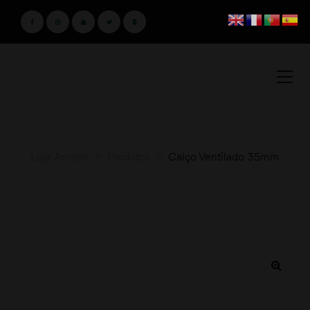
Loja Amster
>
Produtos
>
Calço Ventilado 35mm