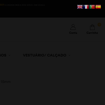
669
(CHAMADA PARA A REDE MÓVEL NACIONAL))
0
Conta
Carrinho
SOS
VESTUÁRIO/ CALÇADO
a 15mm