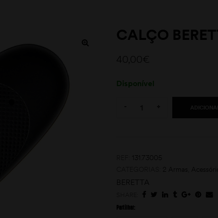
CALÇO BERE
40,00
€
Disponível
Quantity:
-
+
ADICIONA
REF:
131.73005
CATEGORIAS:
2 Armas
,
Acessóri
BERETTA
SHARE:
Partilhar: