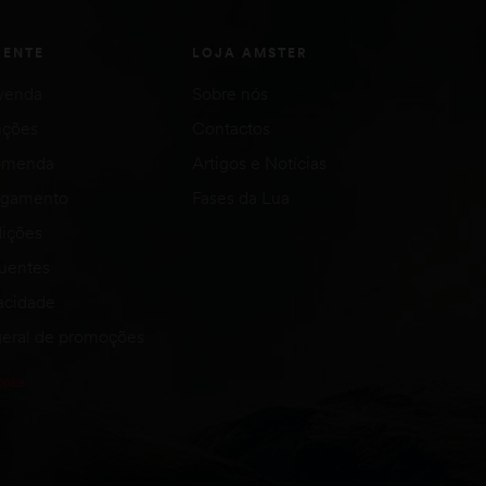
IENTE
LOJA AMSTER
venda
Sobre nós
uções
Contactos
comenda
Artigos e Notícias
agamento
Fases da Lua
ições
quentes
vacidade
eral de promoções