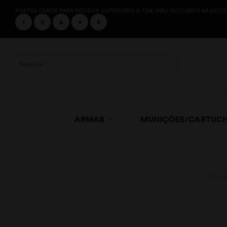
PORTES GRATIS PARA PEDIDOS SUPERIORES A 150€ (NÃO INCLUINDO MUNIÇÕE
ARMAS
MUNIÇÕES/CARTUC
Loja 