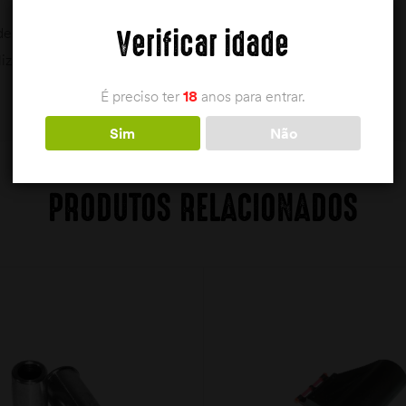
de competição
Verificar idade
lizar pelo ombro
É preciso ter
18
anos para entrar.
Sim
Não
PRODUTOS RELACIONADOS