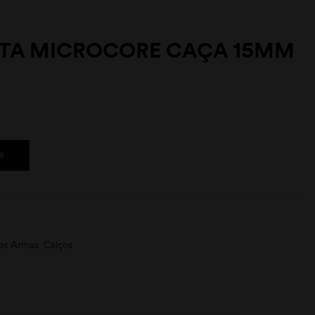
TTA MICROCORE CAÇA 15MM
R
os Armas
,
Calços