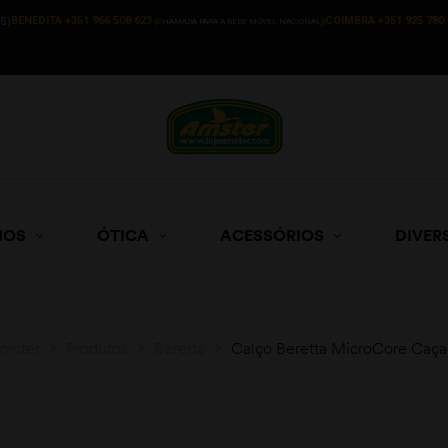
BENEDITA +351 966 508 623
COIMBRA +351 925 780 
S)
(CHAMADA PARA A REDE MÓVEL NACIONAL))
HOS
ÓTICA
ACESSÓRIOS
DIVER
Amster
>
Produtos
>
Beretta
>
Calço Beretta MicroCore Caç