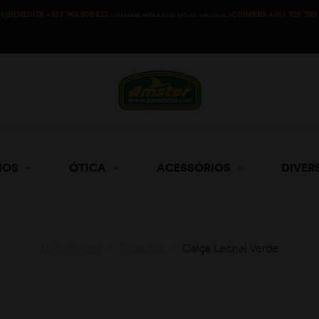
BENEDITA +351 966 508 623
COIMBRA +351 925 780 
S)
(CHAMADA PARA A REDE MÓVEL NACIONAL))
HOS
ÓTICA
ACESSÓRIOS
DIVER
Loja Amster
>
Produtos
>
Calça Lechal Verde