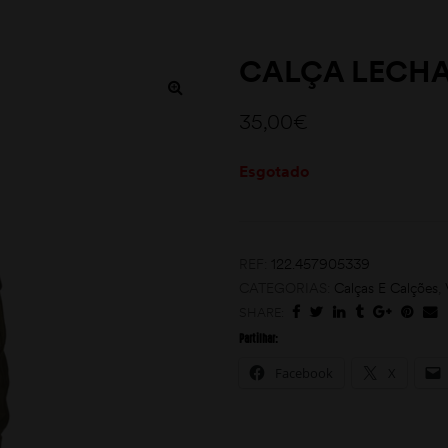
CALÇA LECHA
35,00
€
Esgotado
REF:
122.457905339
CATEGORIAS:
Calças E Calções
,
SHARE:
Partilhar:
Facebook
X