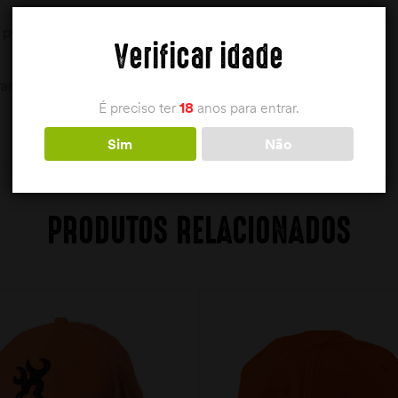
 pernas para proteção extra
Verificar idade
ar a impermeabilidade
É preciso ter
18
anos para entrar.
Sim
Não
PRODUTOS RELACIONADOS