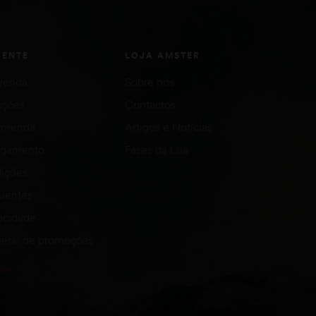
IENTE
LOJA AMSTER
venda
Sobre nós
uções
Contactos
comenda
Artigos e Notícias
agamento
Fases da Lua
ições
quentes
vacidade
eral de promoções