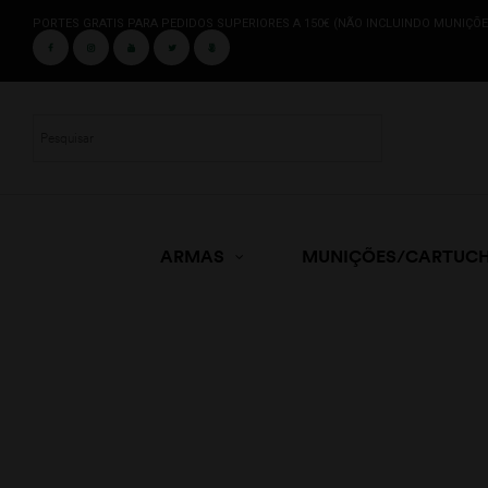
PORTES GRATIS PARA PEDIDOS SUPERIORES A 150€ (NÃO INCLUINDO MUNIÇÕE
ARMAS
MUNIÇÕES/CARTUC