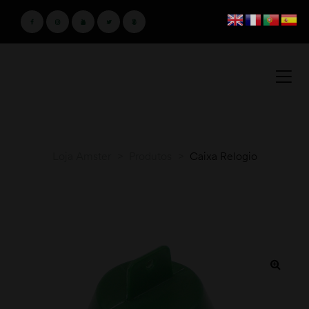
Loja Amster
>
Produtos
>
Caixa Relogio