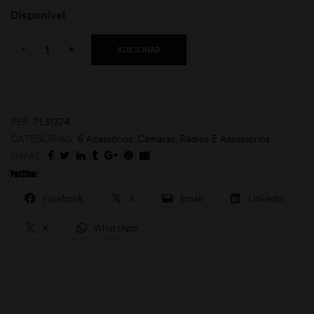
Disponível
Quantity:
-
+
ADICIONAR
REF:
71.31374
CATEGORIAS:
6 Acessórios
,
Câmaras, Rádios E Assessórios
moções
SHARE:
Partilhar:
Facebook
X
Email
LinkedIn
X
WhatsApp