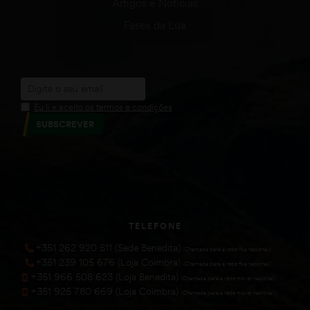
Artigos e Notícias
Fases da Lua
Eu li e aceito os termos e condições
SUBSCREVER
TELEFONE
+351 262 920 511 (Sede Benedita)
(Chamada para a rede fixa nacional))
+351 239 105 676 (Loja Coimbra)
(Chamada para a rede fixa nacional))
+351 966 508 623 (Loja Benedita)
(Chamada para a rede móvel nacional))
+351 925 780 669 (Loja Coimbra)
(Chamada para a rede móvel nacional))