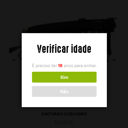
Verificar idade
É preciso ter
18
anos para entrar.
Sim
Não
CINTURÃO COELHEIRO
69,90
€