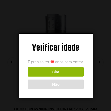
Verificar idade
É preciso ter
18
anos para entrar.
Sim
Não
CHOKE BROWNING INVECTOR CAL12 CYL 38MM