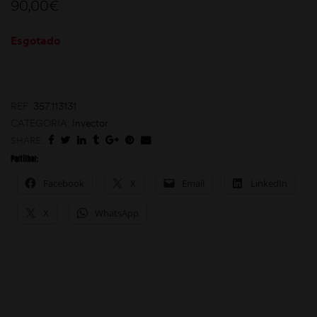
90,00
€
Esgotado
REF:
357.113131
CATEGORIA:
Invector
SHARE:
moções
Partilhar:
Facebook
X
Email
LinkedIn
X
WhatsApp