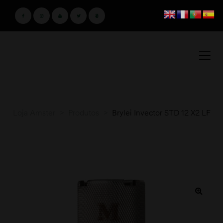
Loja Amster
>
Produtos
>
Brylei Invector STD 12 X2 LF