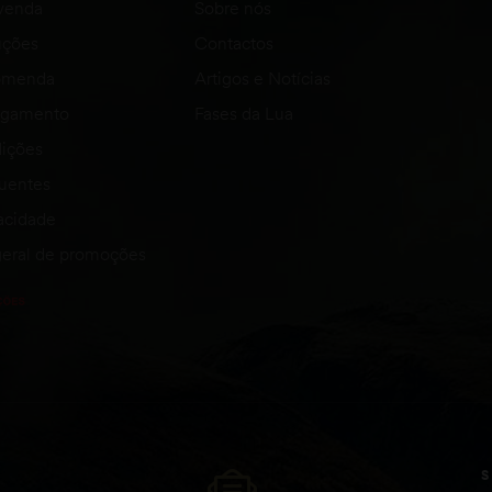
venda
Sobre nós
uções
Contactos
comenda
Artigos e Notícias
agamento
Fases da Lua
ições
quentes
vacidade
eral de promoções
S