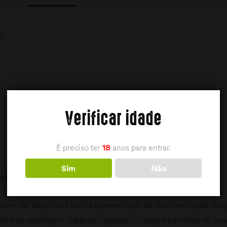
n
Verificar idade
É preciso ter
18
anos para entrar.
Sim
Não
tactar a loja
dem ser adquiridas com a apresentação de documentação compr
ativo da aquisição ( Carta de Caçador, Licença Federativa ou Au