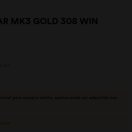
R MK3 GOLD 308 WIN
8 win
onível para compra online, apenas pode ser adquirido nas
tsApp