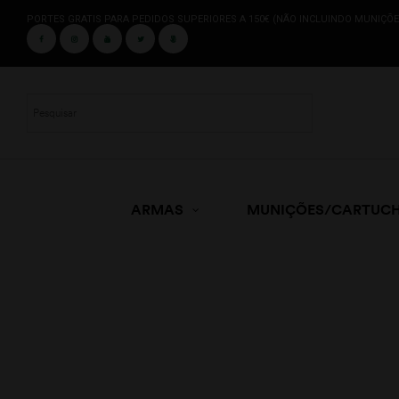
PORTES GRATIS PARA PEDIDOS SUPERIORES A 150€ (NÃO INCLUINDO MUNIÇÕE
ARMAS
MUNIÇÕES/CARTUC