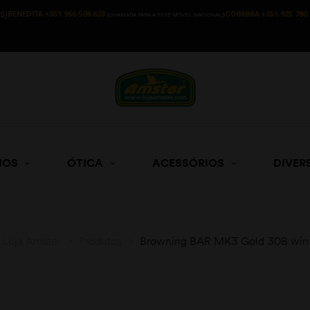
BENEDITA +351 966 508 623
COIMBRA +351 925 780 
S)
(CHAMADA PARA A REDE MÓVEL NACIONAL))
HOS
ÓTICA
ACESSÓRIOS
DIVER
Loja Amster
>
Produtos
>
Browning BAR MK3 Gold 308 win