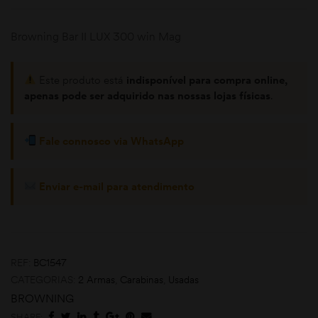
Browning Bar II LUX 300 win Mag
Este produto está
indisponível para compra online,
apenas pode ser adquirido nas nossas lojas físicas
.
Fale connosco via WhatsApp
moções
Enviar e-mail para atendimento
REF:
BC1547
CATEGORIAS:
2 Armas
,
Carabinas
,
Usadas
BROWNING
SHARE: