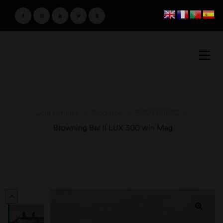
Loja Amster
>
Produtos
>
BROWNING
>
Browning Bar II LUX 300 win Mag