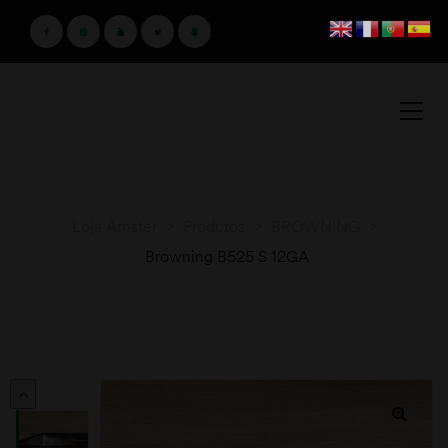
Loja Amster
>
Produtos
>
BROWNING
>
Browning B525 S 12GA