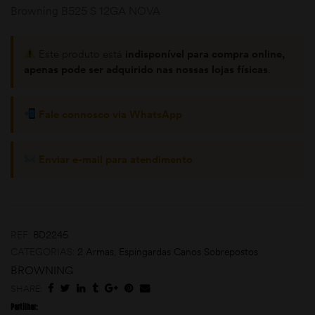
Browning B525 S 12GA NOVA
Este produto está
indisponível para compra online,
apenas pode ser adquirido nas nossas lojas físicas
.
Fale connosco via WhatsApp
omoções
Enviar e-mail para atendimento
REF:
BD2245
CATEGORIAS:
2 Armas
,
Espingardas Canos Sobrepostos
BROWNING
SHARE:
Partilhar: