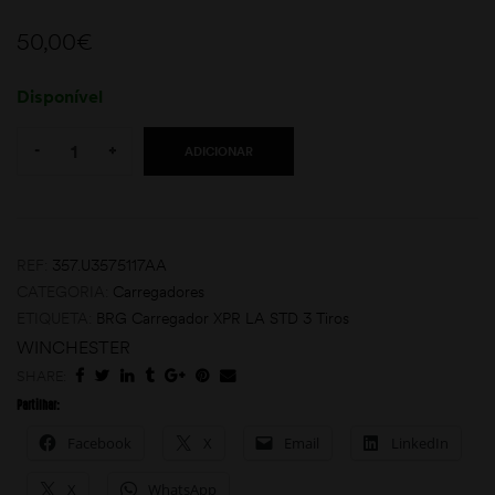
50,00
€
Disponível
Quantity:
-
+
ADICIONAR
moções
REF:
357.U3575117AA
CATEGORIA:
Carregadores
ETIQUETA:
BRG Carregador XPR LA STD 3 Tiros
WINCHESTER
SHARE:
Partilhar:
Facebook
X
Email
LinkedIn
X
WhatsApp