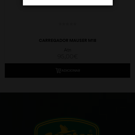
CARREGADOR MAUSER M18
Atn
95,00
€
ADICIONAR