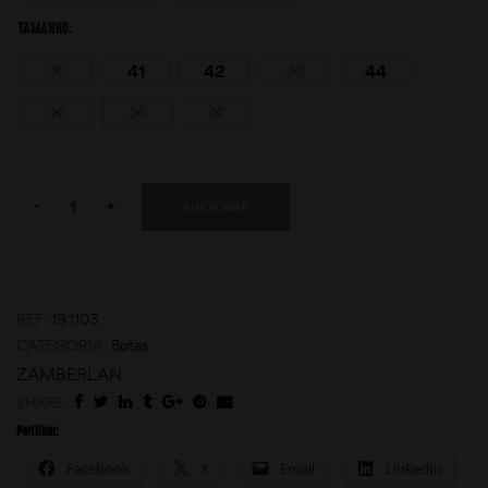
TAMANHO
40
41
42
43
44
45
46
47
Quantity:
-
+
ADICIONAR
moções
REF:
19.1103
CATEGORIA:
Botas
ZAMBERLAN
SHARE:
Partilhar:
Facebook
X
Email
LinkedIn