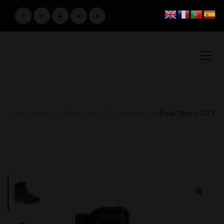
Loja Amster
>
Produtos
>
Zamberlan
>
Bota Storm GTX