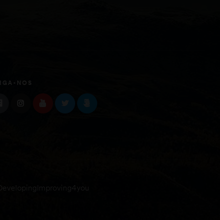
IGA-NOS
DevelopingImproving4you