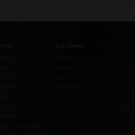
VER OPÇÕES
VER OPÇÕES
IENTE
LOJA AMSTER
venda
Sobre nós
uções
Contactos
comenda
Artigos e Notícias
agamento
Fases da Lua
ições
quentes
vacidade
eral de promoções