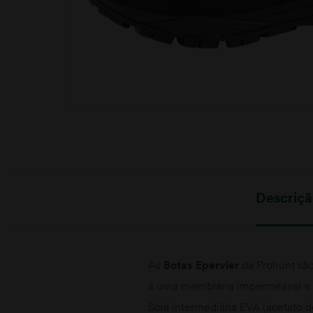
moções
Descriç
As
Botas Epervier
da Prohunt são 
a uma membrana impermeável e co
Sola intermediária EVA (acetato d