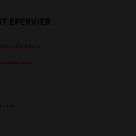
T EPERVIER
forto e Resistência
e indisponível.
ado
,
Botas