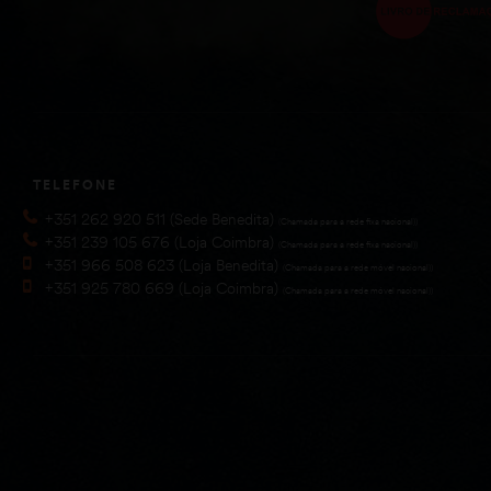
TELEFONE
+351 262 920 511 (Sede Benedita)
(Chamada para a rede fixa nacional))
+351 239 105 676 (Loja Coimbra)
(Chamada para a rede fixa nacional))
+351 966 508 623 (Loja Benedita)
(Chamada para a rede móvel nacional))
+351 925 780 669 (Loja Coimbra)
(Chamada para a rede móvel nacional))
Amster © 2025. 