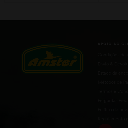
LER MAIS
APOIO AO CL
Condições de 
Envio & Devol
Estado da en
Métodos de P
Termos e Cond
Perguntas Fre
Política de pri
Regulamento g