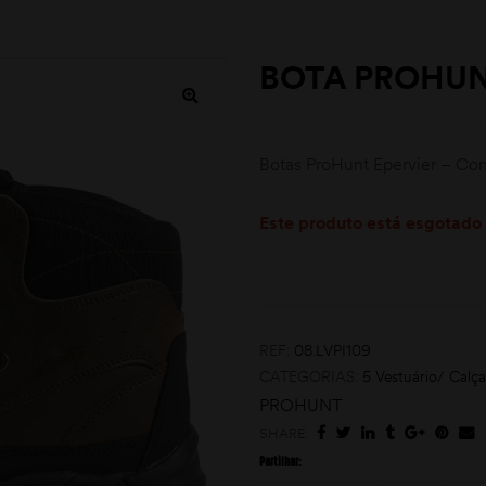
BOTA PROHUN
Botas ProHunt Epervier – Con
Este produto está esgotado 
REF:
08.LVPI109
CATEGORIAS:
5 Vestuário/ Calç
PROHUNT
SHARE:
Partilhar: