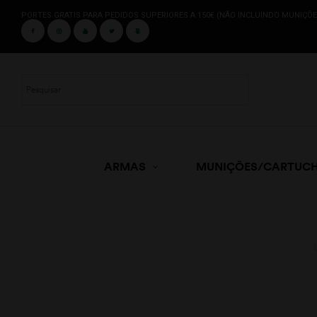
PORTES GRATIS PARA PEDIDOS SUPERIORES A 150€ (NÃO INCLUINDO MUNIÇÕE
ARMAS
MUNIÇÕES/CARTUC