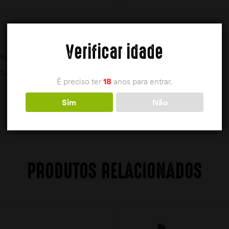
Verificar idade
, Aproximação
turas Fixas; À Prova D’Água E Respirável
É preciso ter
18
anos para entrar.
Sim
Não
PRODUTOS RELACIONADOS