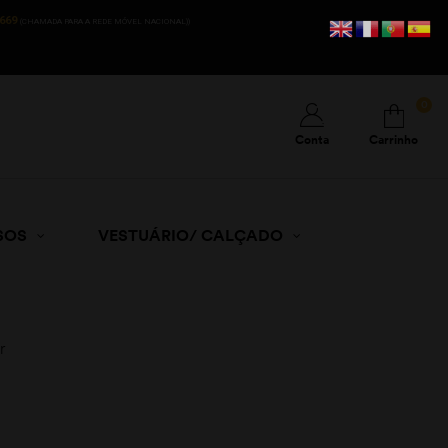
669
(CHAMADA PARA A REDE MÓVEL NACIONAL))
0
Conta
Carrinho
SOS
VESTUÁRIO/ CALÇADO
r