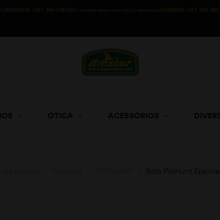
BENEDITA +351 966 508 623
COIMBRA +351 925 780 
S)
(CHAMADA PARA A REDE MÓVEL NACIONAL))
HOS
ÓTICA
ACESSÓRIOS
DIVER
Loja Amster
>
Produtos
>
PROHUNT
>
Bota ProHunt Epervie