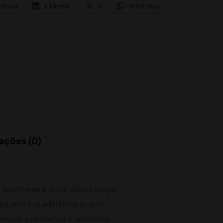
Email
LinkedIn
X
WhatsApp
ações (0)
, totalmente à prova d’água graças
ra uma boa aderência ao solo.
formada e removível e protetores