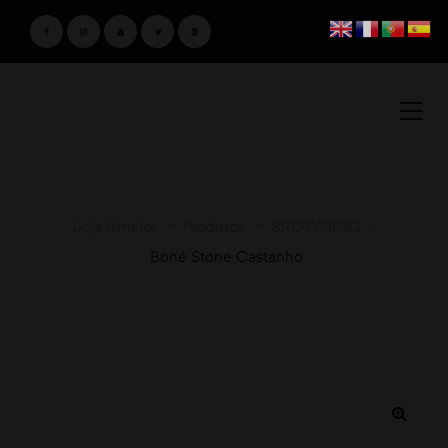
Loja Amster
>
Produtos
>
BROWNING
>
Boné Stone Castanho