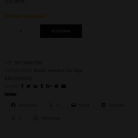
25,95
€
Últimas unidades!
Quantity:
-
+
ADICIONAR
moções
REF:
357.30861788
CATEGORIAS:
Bonés
,
Vestuário De Caça
BROWNING
SHARE:
Partilhar:
Facebook
X
Email
LinkedIn
X
WhatsApp