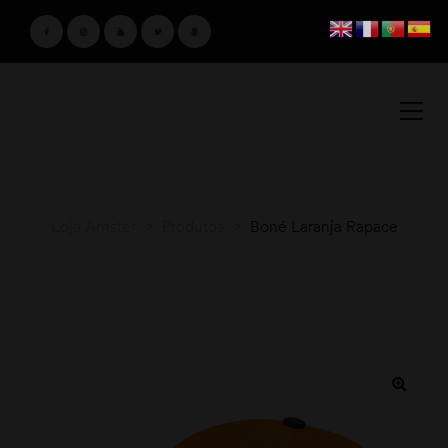
Loja Amster
>
Produtos
>
Boné Laranja Rapace