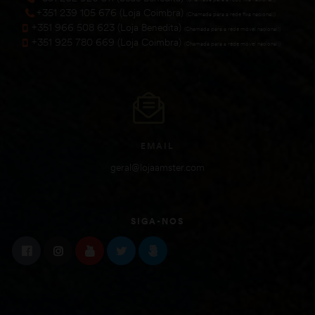
+351 239 105 676 (Loja Coimbra)
(Chamada para a rede fixa nacional))
+351 966 508 623 (Loja Benedita)
(Chamada para a rede móvel nacional))
+351 925 780 669 (Loja Coimbra)
(Chamada para a rede móvel nacional))
EMAIL
geral@lojaamster.com
SIGA-NOS