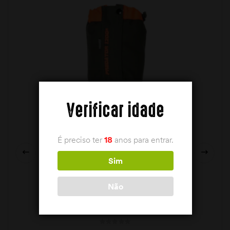
Verificar idade
É preciso ter
18
anos para entrar.
Sim
Não