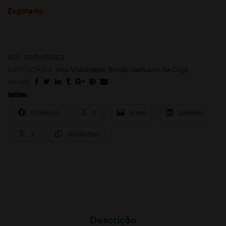
Esgotado
REF:
08.PHTE003
CATEGORIAS:
Alta-Visibilidade
,
Bonés
,
Vestuário De Caça
SHARE:
Partilhar:
moções
Facebook
X
Email
LinkedIn
X
WhatsApp
Descrição