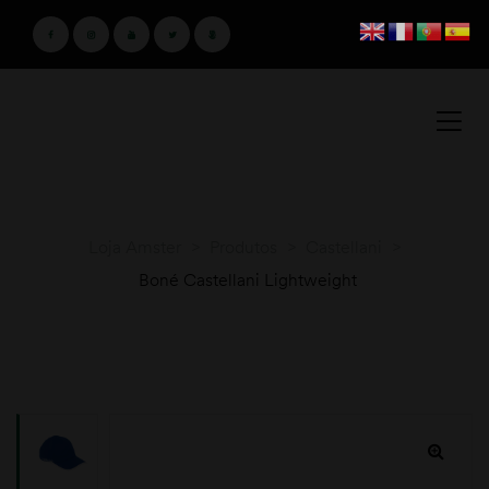
Loja Amster
>
Produtos
>
Castellani
>
Boné Castellani Lightweight