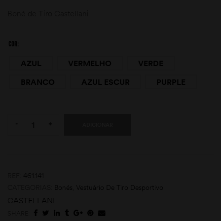
Boné de Tiro Castellani
COR
AZUL
VERMELHO
VERDE
BRANCO
AZUL ESCUR
PURPLE
moções
Quantity:
-
+
ADICIONAR
REF:
461.141
CATEGORIAS:
Bonés
,
Vestuário De Tiro Desportivo
CASTELLANI
SHARE: