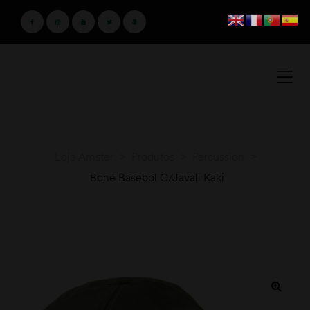
Loja Amster
>
Produtos
>
Percussion
>
Boné Basebol C/Javali Kaki