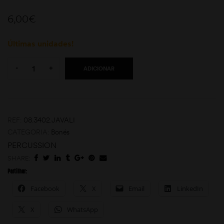
6,00
€
Últimas unidades!
Quantity:
-
+
ADICIONAR
moções
REF:
08.3402.JAVALI
CATEGORIA:
Bonés
PERCUSSION
SHARE:
Partilhar:
Facebook
X
Email
LinkedIn
X
WhatsApp