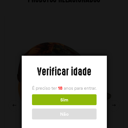
Verificar idade
É preciso ter
18
anos para entrar.
Sim
Não