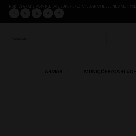
PORTES GRATIS PARA PEDIDOS SUPERIORES A 150€ (NÃO INCLUINDO MUNIÇÕE
ARMAS
MUNIÇÕES/CARTUC
L