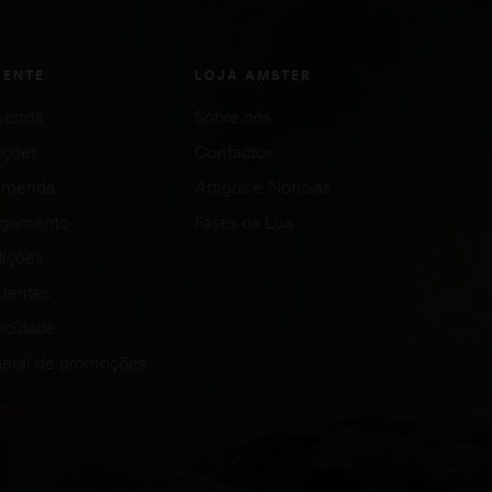
IENTE
LOJA AMSTER
venda
Sobre nós
uções
Contactos
comenda
Artigos e Notícias
agamento
Fases da Lua
ições
quentes
vacidade
eral de promoções