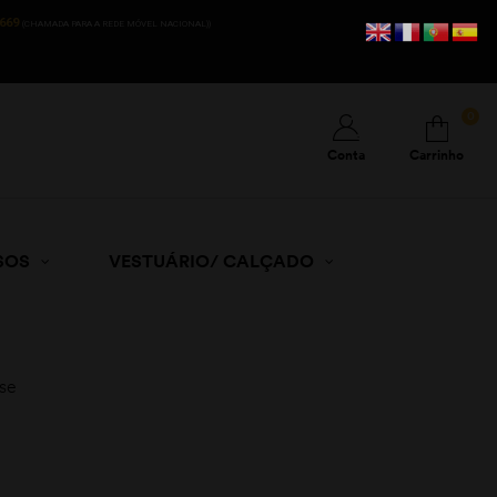
669
(CHAMADA PARA A REDE MÓVEL NACIONAL))
0
Conta
Carrinho
SOS
VESTUÁRIO/ CALÇADO
sse