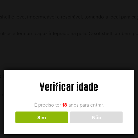
shell é leve, impermeável e respirável, tornando-a ideal para caç
olsos e tem um capuz integrado na gola. O softshell também po
ll
Verificar idade
camada
É preciso ter
18
anos para entrar.
Sim
Não