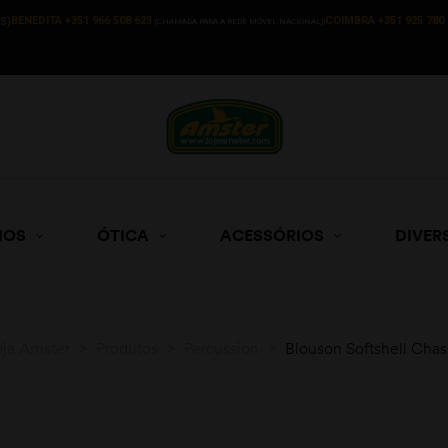
BENEDITA +351 966 508 623
COIMBRA +351 925 780 
S)
(CHAMADA PARA A REDE MÓVEL NACIONAL))
HOS
ÓTICA
ACESSÓRIOS
DIVER
oja Amster
>
Produtos
>
Percussion
>
Blouson Softshell Cha