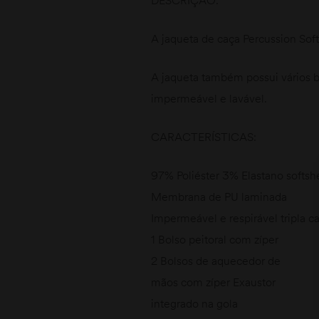
A jaqueta de caça Percussion Soft
A jaqueta também possui vários b
impermeável e lavável.
CARACTERÍSTICAS:
97% Poliéster 3% Elastano softshe
Membrana de PU laminada
Impermeável e respirável tripla 
1 Bolso peitoral com zíper
2 Bolsos de aquecedor de
mãos com zíper Exaustor
integrado na gola