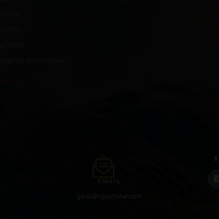
ições
quentes
vacidade
eral de promoções
S
EMAIL
geral@lojaamster.com