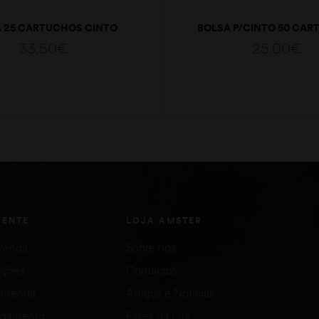
 25 CARTUCHOS CINTO
BOLSA P/CINTO 50 CA
LONA
33,50
€
25,00
€
ADICIONAR
ADICIONAR
IENTE
LOJA AMSTER
venda
Sobre nós
uções
Contactos
comenda
Artigos e Notícias
agamento
Fases da Lua