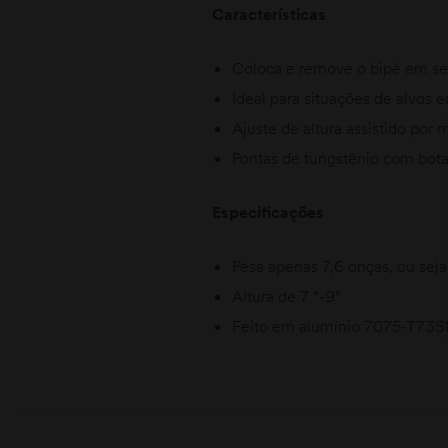
Características
Coloca e remove o bipé em s
Ideal para situações de alvos 
Ajuste de altura assistido po
Pontas de tungstênio com bota
Especificações
Pesa apenas 7,6 onças, ou seja
Altura de 7 “-9”
Feito em alumínio 7075-T7351