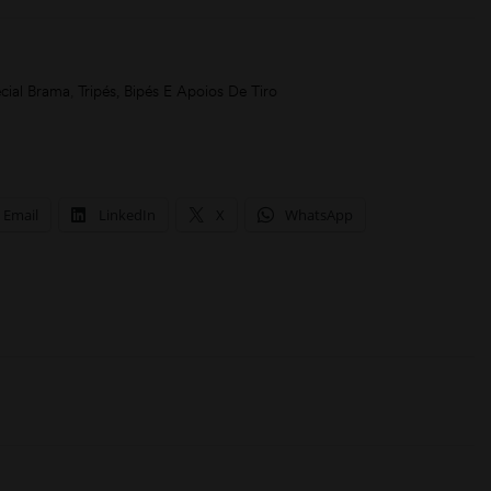
cial Brama
,
Tripés, Bipés E Apoios De Tiro
Email
LinkedIn
X
WhatsApp