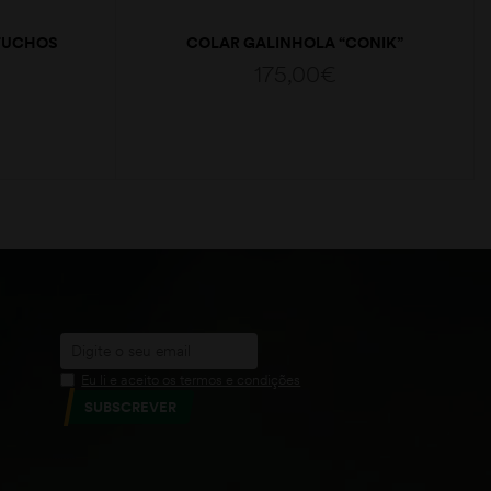
RTUCHOS
COLAR GALINHOLA “CONIK”
175,00
€
ADICIONAR
Eu li e aceito os termos e condições
SUBSCREVER