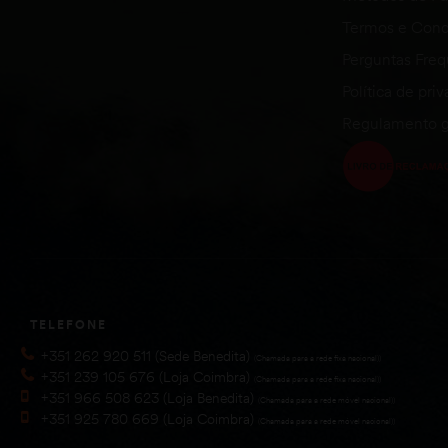
Termos e Cond
Perguntas Fre
Política de pri
Regulamento g
TELEFONE
+351 262 920 511 (Sede Benedita)
(Chamada para a rede fixa nacional))
+351 239 105 676 (Loja Coimbra)
(Chamada para a rede fixa nacional))
+351 966 508 623 (Loja Benedita)
(Chamada para a rede móvel nacional))
+351 925 780 669 (Loja Coimbra)
(Chamada para a rede móvel nacional))