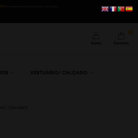
669
(CHAMADA PARA A REDE MÓVEL NACIONAL))
0
Conta
Carrinho
SOS
VESTUÁRIO/ CALÇADO
TAC Standard