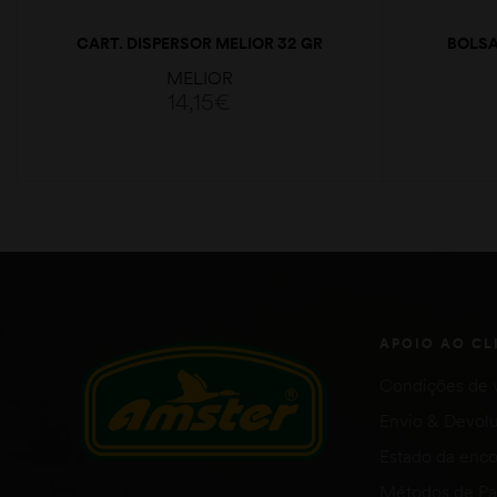
CART. DISPERSOR MELIOR 32 GR
BOLSA
MELIOR
14,15
€
LER MAIS
APOIO AO CL
Condições de 
Envio & Devol
Estado da en
Métodos de P