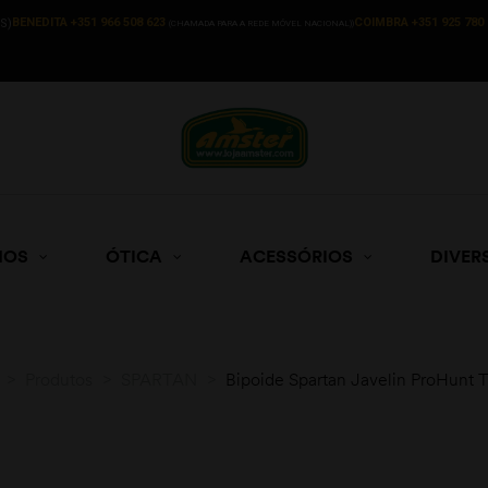
BENEDITA +351 966 508 623
COIMBRA +351 925 780 
S)
(CHAMADA PARA A REDE MÓVEL NACIONAL))
HOS
ÓTICA
ACESSÓRIOS
DIVER
>
Produtos
>
SPARTAN
>
Bipoide Spartan Javelin ProHunt 