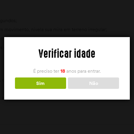
egundos;
em movimento, nivela sua mira em terreno irregular;
r mola com uma mão;
s de borracha amarradas;
Verificar idade
É preciso ter
18
anos para entrar.
, cerca de 215g;
Sim
Não
 anodizado duro e fibra de carbono multicamadas premium;