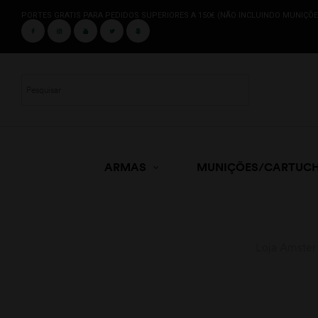
PORTES GRATIS PARA PEDIDOS SUPERIORES A 150€ (NÃO INCLUINDO MUNIÇÕE
ARMAS
MUNIÇÕES/CARTUC
Loja Amster