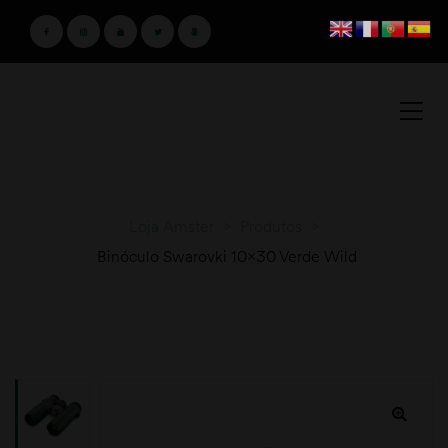
Loja Amster
>
Produtos
>
Binóculo Swarovki 10×30 Verde Wild