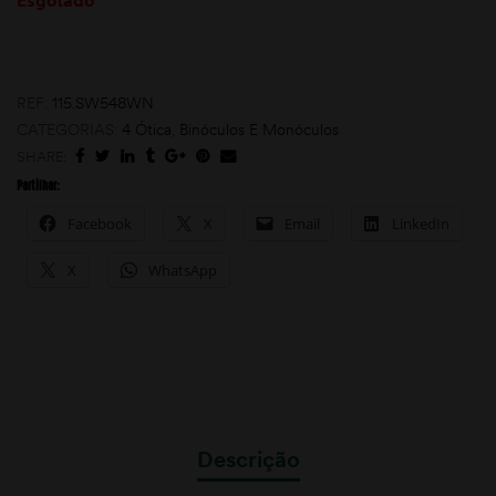
Esgotado
REF:
115.SW548WN
CATEGORIAS:
4 Ótica
,
Binóculos E Monóculos
SHARE:
Partilhar:
moções
Facebook
X
Email
LinkedIn
X
WhatsApp
Descrição