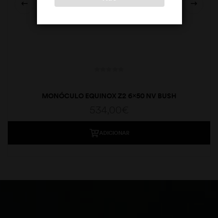
MONÓCULO EQUINOX Z2 6×50 NV BUSH
534,00
€
ADICIONAR