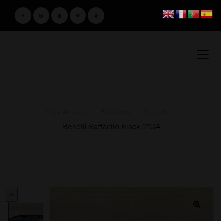
Loja Amster
>
Produtos
>
Benelli
>
Benelli Raffaello Black 12GA