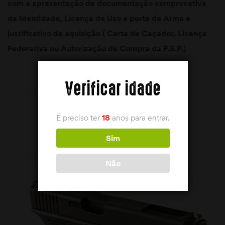
com a apresentação de documentação comprovativa
da Identidade, Licença de Uso e porte de Arma e
justificativo da aquisição ( Carta de Caçador, Licença
Federativa ou Autorização de Compra da P.S.P.)
Verificar idade
É preciso ter
18
anos para entrar.
PRODUTOS RELACIONADOS
Sim
Não