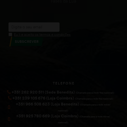
Fases da Lua
Eu li e aceito os termos e condições
SUBSCREVER
TELEFONE
+351 262 920 511 (Sede Benedita)
(Chamada para a rede fixa nacional))
+351 239 105 676 (Loja Coimbra)
(Chamada para a rede fixa nacional))
+351 966 508 623 (Loja Benedita)
(Chamada para a rede móvel
nacional))
+351 925 780 669 (Loja Coimbra)
(Chamada para a rede móvel
nacional))