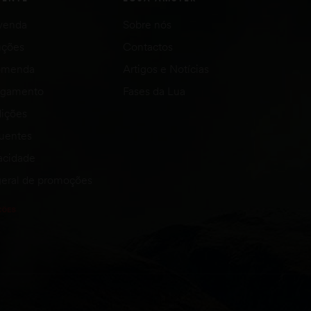
venda
Sobre nós
uções
Contactos
comenda
Artigos e Notícias
agamento
Fases da Lua
ições
quentes
vacidade
eral de promoções