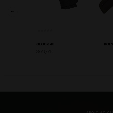
GLOCK 48
BOLS
869,61
€
LER MAIS
APOIO AO CL