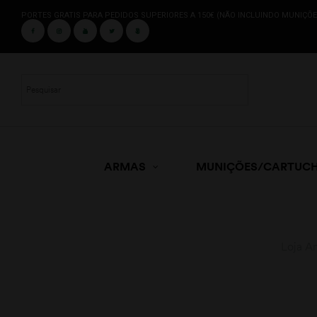
PORTES GRATIS PARA PEDIDOS SUPERIORES A 150€ (NÃO INCLUINDO MUNIÇÕE
ARMAS
MUNIÇÕES/CARTUC
Loja A