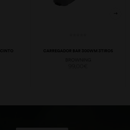
 CINTO
CARREGADOR BAR 300WM 3TIROS
B317673
BROWNING
99,00
€
ADICIONAR