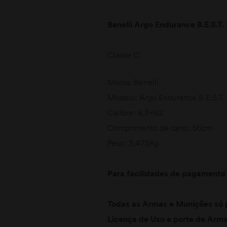
Benelli Argo Endurance B.E.S.T.
Classe C
Marca: Benelli
Modelo: Argo Endurance B.E.S.T.
Calibre: 9,3×62
Comprimento de cano: 56cm
Peso: 3,475Kg
Para facilidades de pagamento 
Todas as Armas e Munições só 
Licença de Uso e porte de Arma 