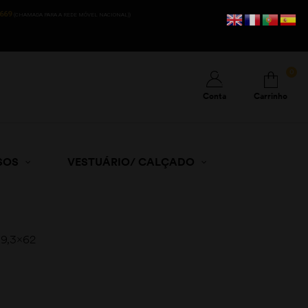
669
(CHAMADA PARA A REDE MÓVEL NACIONAL))
0
Conta
Carrinho
SOS
VESTUÁRIO/ CALÇADO
. 9,3×62