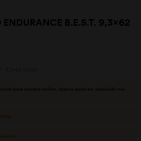
 ENDURANCE B.E.S.T. 9,3×62
S.T. 9,3×62 NOVA
onível para compra online, apenas pode ser adquirido nas
tsApp
dimento