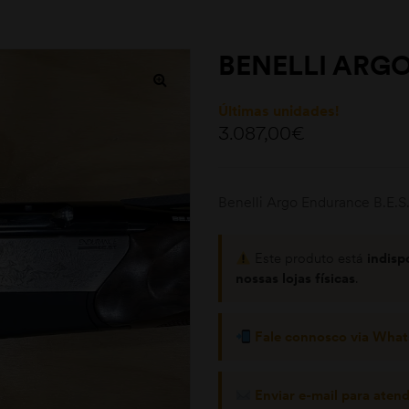
BENELLI ARGO
Últimas unidades!
3.087,00
€
Benelli Argo Endurance B.E.
Este produto está
indisp
nossas lojas físicas
.
Fale connosco via Wha
Enviar e-mail para aten