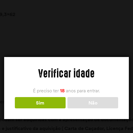
 9,3×62
Verificar idade
É preciso ter
18
anos para entrar.
contactar a loja
Sim
Não
podem ser adquiridas com a apresentação de documentação
e justificativo da aquisição ( Carta de Caçador, Licença Fe