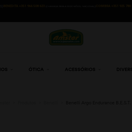
BENEDITA +351 966 508 623
COIMBRA +351 925 780 
S)
(CHAMADA PARA A REDE MÓVEL NACIONAL))
HOS
ÓTICA
ACESSÓRIOS
DIVER
mster
>
Produtos
>
Benelli
>
Benelli Argo Endurance B.E.S.T