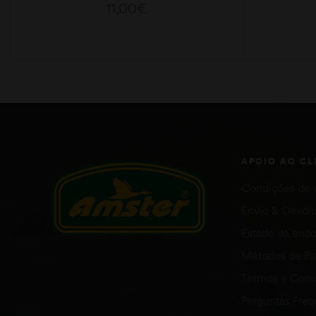
11,00
€
VER OPÇÕES
APOIO AO CL
Condições de 
Envio & Devol
Estado da en
Métodos de P
Termos e Cond
Perguntas Fre