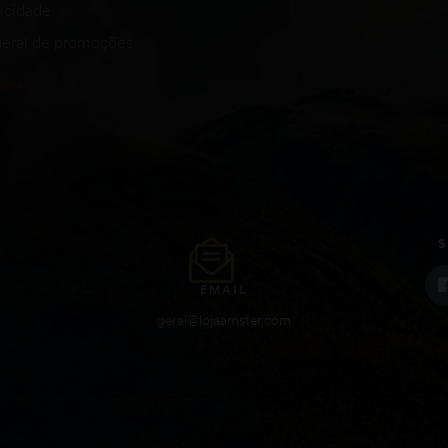
vacidade
eral de promoções
S
EMAIL
geral@lojaamster.com