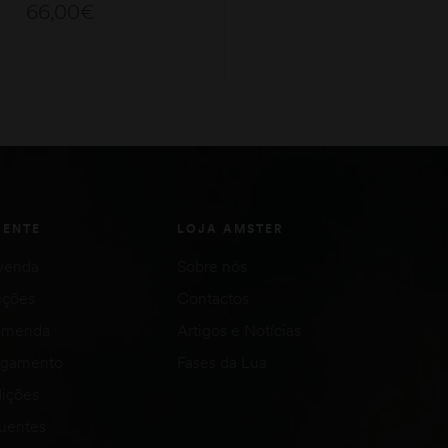
66,00
€
ADICIONAR
ADICIONAR
IENTE
LOJA AMSTER
venda
Sobre nós
uções
Contactos
comenda
Artigos e Notícias
agamento
Fases da Lua
ições
quentes