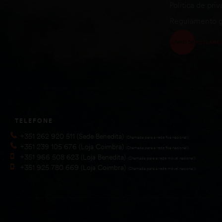
Política de pri
Regulamento g
TELEFONE
+351 262 920 511 (Sede Benedita)
(Chamada para a rede fixa nacional))
+351 239 105 676 (Loja Coimbra)
(Chamada para a rede fixa nacional))
+351 966 508 623 (Loja Benedita)
(Chamada para a rede móvel nacional))
+351 925 780 669 (Loja Coimbra)
(Chamada para a rede móvel nacional))