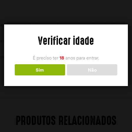
emento perfeito, incluindo fechos de liberação rápida Blaser
Verificar idade
ntes na parte inferior
carabina
É preciso ter
18
anos para entrar.
Sim
Não
PRODUTOS RELACIONADOS