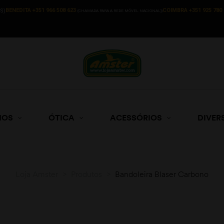
BENEDITA +351 966 508 623
COIMBRA +351 925 780 
S)
(CHAMADA PARA A REDE MÓVEL NACIONAL))
HOS
ÓTICA
ACESSÓRIOS
DIVER
Loja Amster
>
Produtos
>
Bandoleira Blaser Carbono