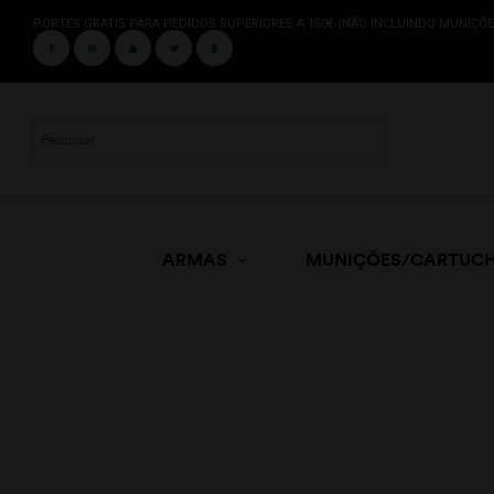
PORTES GRATIS PARA PEDIDOS SUPERIORES A 150€ (NÃO INCLUINDO MUNIÇÕE
ARMAS
MUNIÇÕES/CARTUC