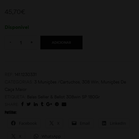
45,70
€
Disponível
Quantity:
-
+
ADICIONAR
moções
REF:
141.1230331
CATEGORIAS:
3 Munições /Cartuchos
,
308 Win
,
Munições De
Caça Maior
ETIQUETA:
Balas Sellier & Bellot 308win SP 180Gr
SHARE:
Partilhar:
Facebook
X
Email
LinkedIn
X
WhatsApp