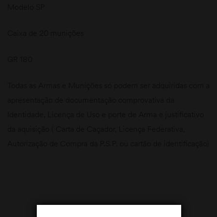
Modelo SP
Caixa de 20 munições
GR 180
Todas as Armas e Munições só podem ser adquiridas com a
apresentação de documentação comprovativa da
Identidade, Licença de Uso e porte de Arma e justificativo
da aquisição ( Carta de Caçador, Licença Federativa,
Autorização de Compra da P.S.P. ou cartão de identificação)