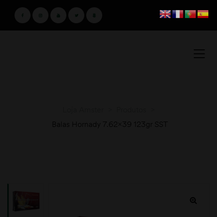
Loja Amster
>
Produtos
>
Balas Hornady 7.62×39 123gr SST