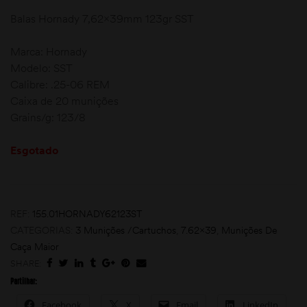
Balas Hornady 7,62x39mm 123gr SST
Marca: Hornady
Modelo: SST
Calibre: .25-06 REM
Caixa de 20 munições
Grains/g: 123/8
moções
Esgotado
REF:
155.01HORNADY62123ST
CATEGORIAS:
3 Munições /Cartuchos
,
7.62x39
,
Munições De
Caça Maior
SHARE:
Partilhar:
Facebook
X
Email
LinkedIn