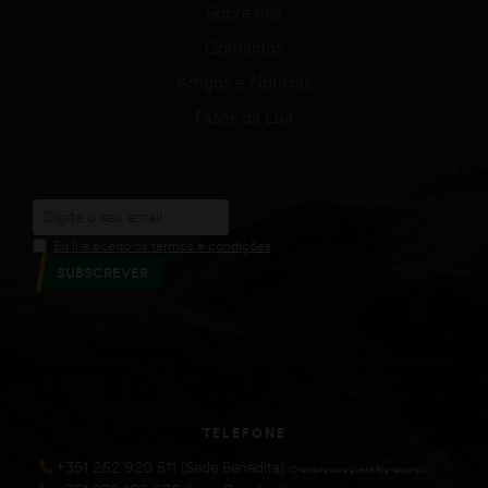
Sobre nós
Contactos
Artigos e Notícias
Fases da Lua
Eu li e aceito os termos e condições
SUBSCREVER
TELEFONE
+351 262 920 511 (Sede Benedita)
(Chamada para a rede fixa nacional))