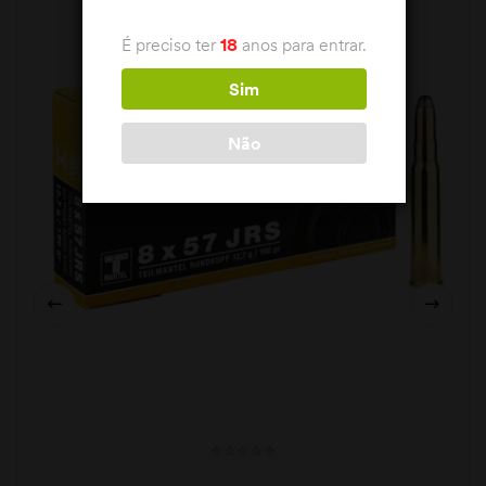
É preciso ter
18
anos para entrar.
Sim
Não