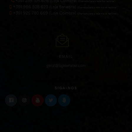
+351 239 105 676 (Loja Coimbra)
(Chamada para a rede fixa nacional))
+351 966 508 623 (Loja Benedita)
(Chamada para a rede móvel nacional))
+351 925 780 669 (Loja Coimbra)
(Chamada para a rede móvel nacional))
EMAIL
geral@lojaamster.com
SIGA-NOS