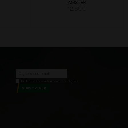
AMSTER
12,50
€
LER MAIS
Eu li e aceito os termos e condições
SUBSCREVER