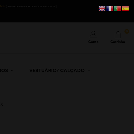
669
(CHAMADA PARA A REDE MÓVEL NACIONAL))
0
Conta
Carrinho
SOS
VESTUÁRIO/ CALÇADO
GX