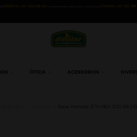
BENEDITA +351 966 508 623
COIMBRA +351 925 780 
S)
(CHAMADA PARA A REDE MÓVEL NACIONAL))
HOS
ÓTICA
ACESSÓRIOS
DIVER
oja Amster
>
Produtos
>
Balas Hornady 375 H&H 300 GR D