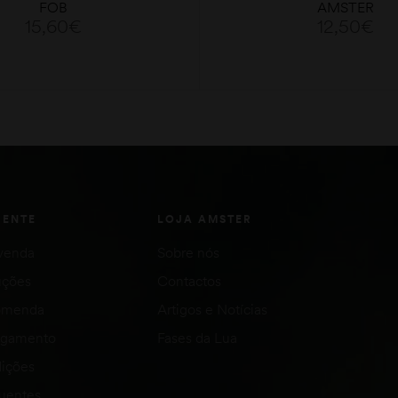
FOB
AMSTER
15,60
€
12,50
€
LER MAIS
LER MAIS
IENTE
LOJA AMSTER
venda
Sobre nós
uções
Contactos
comenda
Artigos e Notícias
agamento
Fases da Lua
ições
quentes