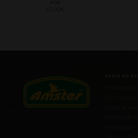
FOB
13,90
€
LER MAIS
APOIO AO CL
Condições de 
Envio & Devol
Estado da en
Métodos de P
Termos e Cond
Perguntas Fre