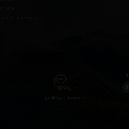
vacidade
eral de promoções
S
EMAIL
geral@lojaamster.com