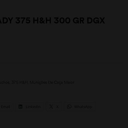
DY 375 H&H 300 GR DGX
uchos
,
375 H&H
,
Munições De Caça Maior
Email
LinkedIn
X
WhatsApp