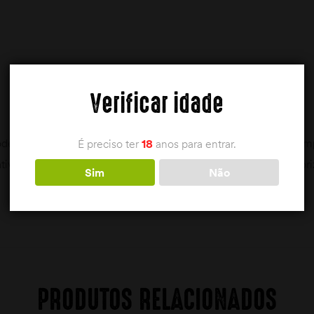
Verificar idade
dem ser adquiridas com a apresentação de documentação compr
É preciso ter
18
anos para entrar.
ativo da aquisição ( Carta de Caçador, Licença Federativa, Auto
Sim
Não
PRODUTOS RELACIONADOS