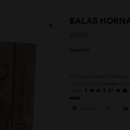
BALAS HORNA
91,00
€
Esgotado
REF:
155.01HORNADY375300D
CATEGORIAS:
3 Munições /Cart
SHARE:
Partilhar:
Facebook
X