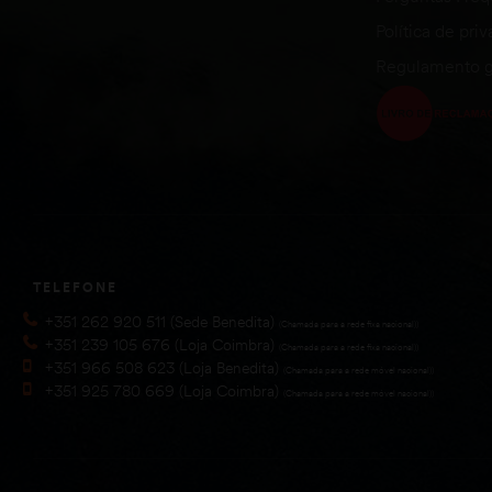
Política de pri
Regulamento g
TELEFONE
+351 262 920 511 (Sede Benedita)
(Chamada para a rede fixa nacional))
+351 239 105 676 (Loja Coimbra)
(Chamada para a rede fixa nacional))
+351 966 508 623 (Loja Benedita)
(Chamada para a rede móvel nacional))
+351 925 780 669 (Loja Coimbra)
(Chamada para a rede móvel nacional))