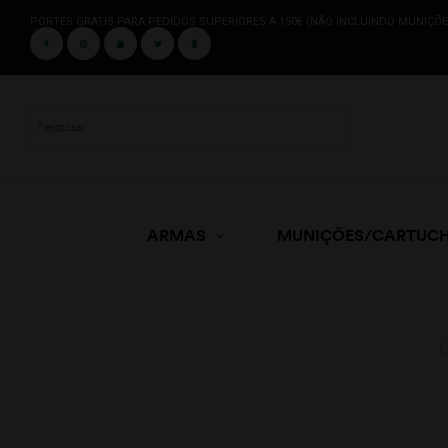
PORTES GRATIS PARA PEDIDOS SUPERIORES A 150€ (NÃO INCLUINDO MUNIÇÕE
ARMAS
MUNIÇÕES/CARTUC
L