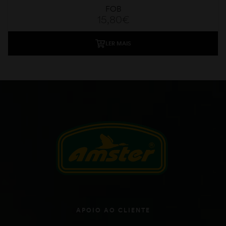
FOB
15,80
€
LER MAIS
APOIO AO CLIENTE