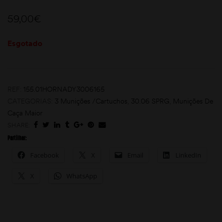
59,00
€
Esgotado
REF:
155.01HORNADY3006165
moções
CATEGORIAS:
3 Munições /Cartuchos
,
30.06 SPRG
,
Munições De
Caça Maior
SHARE:
Partilhar:
Facebook
X
Email
LinkedIn
X
WhatsApp