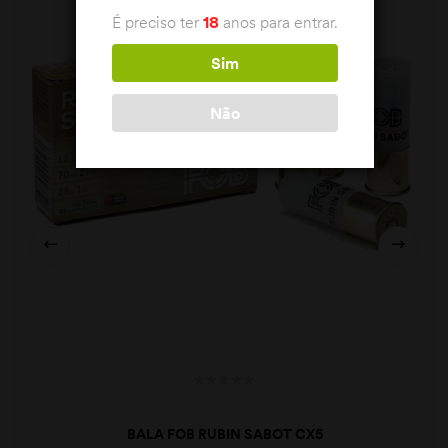
É preciso ter
18
anos para entrar.
Sim
Não
BALA FOB RUBIN SABOT CX5