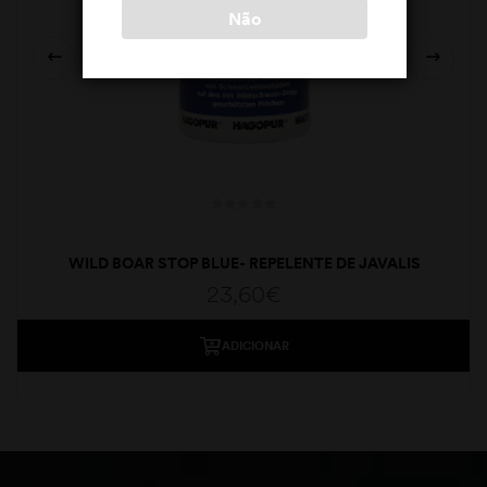
Não
WILD BOAR STOP BLUE- REPELENTE DE JAVALIS
23,60
€
ADICIONAR